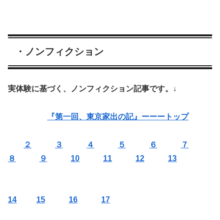
・ノンフィクション
実体験に基づく、ノンフィクション記事です。↓
『第一回、東京家出の記』ーーートップ
２
３
４
５
６
７
８
９
10
11
12
13
14
15
16
17