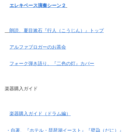
エレキベース演奏シーン２
朗読、夏目漱石『行人（こうじん）』トップ
アルファブロガーのお茶会
フォーク弾き語り、『二色の灯』カバー
楽器購入ガイド
楽器購入ガイド（ドラム編）
・自著、『ホテル・琵琶湖イースト』『壁蝨（だに）』