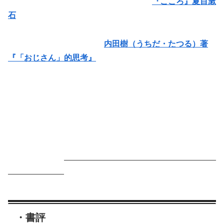
『こころ』夏目漱
石
内田樹（うちだ・たつる）著
『「おじさん」的思考』
・書評