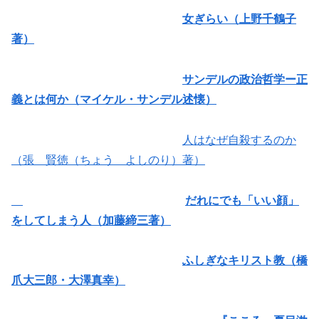
女ぎらい（上野千鶴子
著）
サンデルの政治哲学ー正
義とは何か（マイケル・サンデル述懐）
人はなぜ自殺するのか
（張 賢徳（ちょう よしのり）著）
だれにでも「いい顔」
をしてしまう人（加藤締三著）
ふしぎなキリスト教（橋
爪大三郎・大澤真幸）