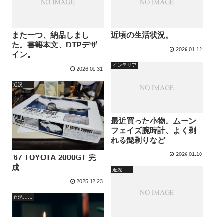
また一つ、納品しまし
近頃の生活状況。
た。書籍本文、DTPデザ
2026.01.12
イン。
インテリア
2026.01.31
近況……
最近買った小物。ムーン
フェイズ腕時計、よく剃
れる髭剃りなど
2026.01.10
’67 TOYOTA 2000GT 完
成
近況……
2025.12.23
近況……