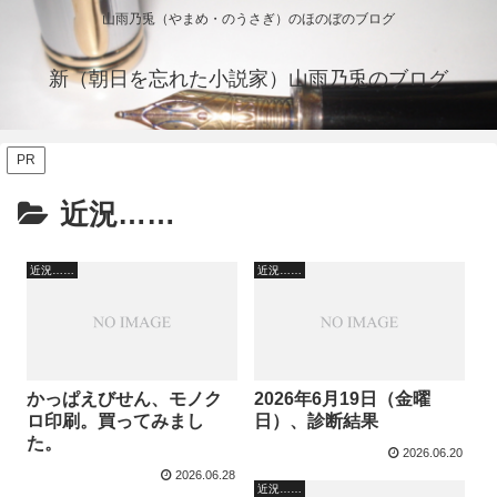
山雨乃兎（やまめ・のうさぎ）のほのぼのブログ
新（朝日を忘れた小説家）山雨乃兎のブログ
PR
近況……
近況……
近況……
かっぱえびせん、モノク
2026年6月19日（金曜
ロ印刷。買ってみまし
日）、診断結果
た。
2026.06.20
2026.06.28
近況……