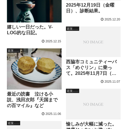
2025年12月19日（金曜
日）、診断結果。
2025.12.20
嬉しい一日だった。V-
近況……
LOG的な日記。
2025.12.15
近況……
西脇市コミュニティーバ
ス「めぐリン」に乗っ
て。2025年11月7日（金
曜日）、近況。
2025.11.07
近況……
最近の読書 泣ける小
説、浅田次郎『天国まで
の百マイル』など
2025.11.06
愉しみが大幅に減った。
近況……