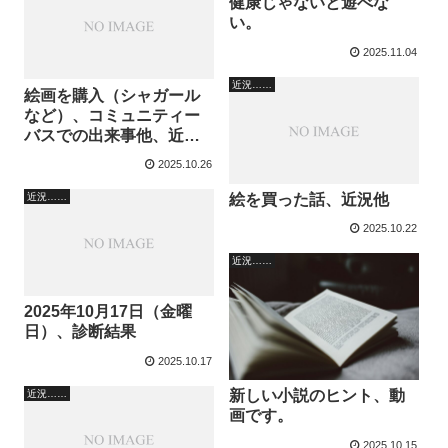
健康じゃないと遊べな
い。
2025.11.04
近況……
絵画を購入（シャガール
など）、コミュニティー
バスでの出来事他、近
況、2025年10月26日（日
2025.10.26
曜日）
絵を買った話、近況他
近況……
2025.10.22
近況……
2025年10月17日（金曜
日）、診断結果
2025.10.17
新しい小説のヒント、動
近況……
画です。
2025.10.15