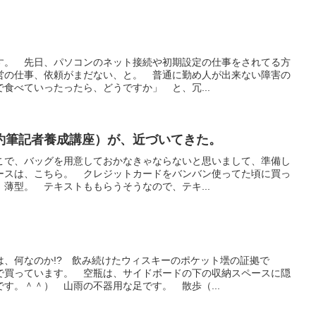
す。 先日、パソコンのネット接続や初期設定の仕事をされてる方
営の仕事、依頼がまだない、と。 普通に勤め人が出来ない障害の
食べていったったら、どうですか」 と、冗...
約筆記者養成講座）が、近づいてきた。
こで、バッグを用意しておかなきゃならないと思いまして、準備し
ースは、こちら。 クレジットカードをバンバン使ってた頃に買っ
薄型。 テキストももらうそうなので、テキ...
は、何なのか!? 飲み続けたウィスキーのポケット壜の証拠で
で買っています。 空瓶は、サイドボードの下の収納スペースに隠
す。＾＾） 山雨の不器用な足です。 散歩（...