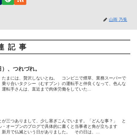
山雨 乃兎
連記事
曜日）、つれづれ。
 たまには、贅沢しないとね。 コンビニで煙草、業務スーパーで
、乗り合いタクシー（むすブン）の運転手と仲良くなって、色んな
運転手さんは、直近まで肉体労働をしていた...
とが三つありまして、少し塞ぎこんでいます。「どんな事？」 と
ル・オープンのブログで具体的に書くと当事者と角が立ちます
新月で仏滅という日がありました。 その日は、...