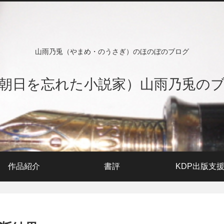
山雨乃兎（やまめ・のうさぎ）のほのぼのブログ
朝日を忘れた小説家）山雨乃兎の
作品紹介
書評
KDP出版支