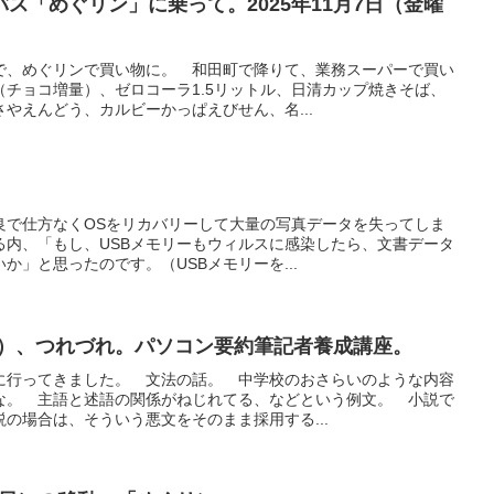
ス「めぐリン」に乗って。2025年11月7日（金曜
で、めぐリンで買い物に。 和田町で降りて、業務スーパーで買い
チョコ増量）、ゼロコーラ1.5リットル、日清カップ焼きそば、
やえんどう、カルビーかっぱえびせん、名...
良で仕方なくOSをリカバリーして大量の写真データを失ってしま
る内、「もし、USBメモリーもウィルスに感染したら、文書データ
か」と思ったのです。（USBメモリーを...
曜日）、つれづれ。パソコン要約筆記者養成講座。
に行ってきました。 文法の話。 中学校のおさらいのような内容
な。 主語と述語の関係がねじれてる、などという例文。 小説で
の場合は、そういう悪文をそのまま採用する...