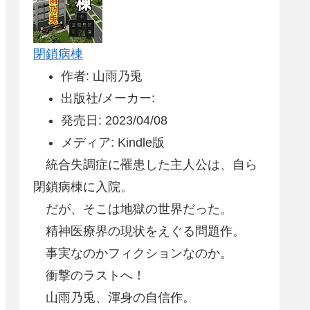
閉鎖病棟
作者: 山雨乃兎
出版社/メーカー:
発売日: 2023/04/08
メディア: Kindle版
統合失調症に罹患した主人公は、自ら
閉鎖病棟に入院。
だが、そこは地獄の世界だった。
精神医療界の現状をえぐる問題作。
事実なのかフィクションなのか。
衝撃のラストへ！
山雨乃兎、渾身の自信作。