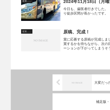
2024年11月18日（
近況……
今日も、歯医者行きでした。
り徒歩区間が長かったです。
原稿、完成！
近況……
賞に応募する原稿が完成しま
賞するかを待ちながら、次の
ーションが下がってしまうそう
大変だっ
補足版・