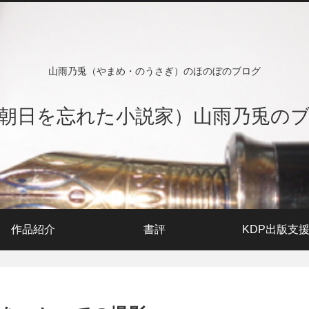
山雨乃兎（やまめ・のうさぎ）のほのぼのブログ
朝日を忘れた小説家）山雨乃兎の
作品紹介
書評
KDP出版支