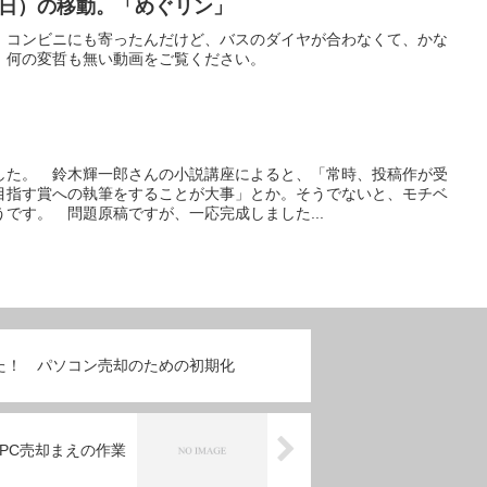
月曜日）の移動。「めぐリン」
 コンビニにも寄ったんだけど、バスのダイヤが合わなくて、かな
 何の変哲も無い動画をご覧ください。
した。 鈴木輝一郎さんの小説講座によると、「常時、投稿作が受
目指す賞への執筆をすることが大事」とか。そうでないと、モチベ
です。 問題原稿ですが、一応完成しました...
た！ パソコン売却のための初期化
PC売却まえの作業