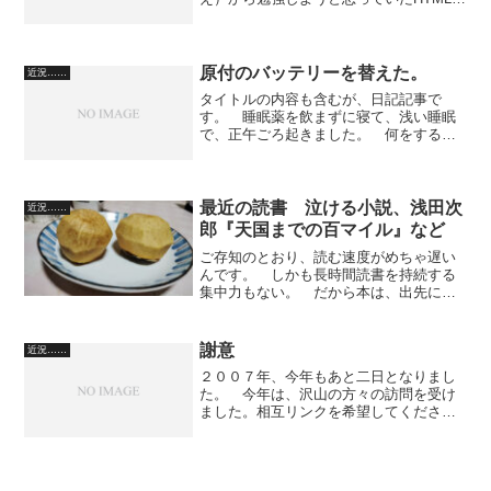
CSS言語の勉強のため、益子貴寛さんの
本を取り寄せました。 もう、そんなこ
とを言っている間に、年末になりま
す。 今年も皆さま、お...
原付のバッテリーを替えた。
近況……
タイトルの内容も含むが、日記記事で
す。 睡眠薬を飲まずに寝て、浅い睡眠
で、正午ごろ起きました。 何をするわ
けでもなく起きていたんです。 原稿を
書くのを後まわしにして、酒を飲んで、
自分のブログ記事に陶酔したりしていた
んですが、基本的に、悩んで...
最近の読書 泣ける小説、浅田次
近況……
郎『天国までの百マイル』など
ご存知のとおり、読む速度がめちゃ遅い
んです。 しかも長時間読書を持続する
集中力もない。 だから本は、出先に持
っていってバスの待ち時間などに読んで
います。 YouTubeで本を紹介する動画
などをみていて、泣ける本ということで
謝意
近況……
推されていたのが、...
２００７年、今年もあと二日となりまし
た。 今年は、沢山の方々の訪問を受け
ました。相互リンクを希望してくださっ
た方々、反対にこちらからお願いして快
くお受けくださった方々、誠に有り難う
ございました。 ナイスをつけてくださ
った方々、コメントを書き...