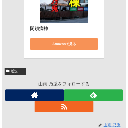
閉鎖病棟
Amazonで見る
近況……
山雨 乃兎をフォローする
山雨 乃兎