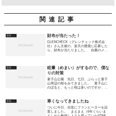
関連記事
財布が当たった！
近況……
GLENCHECK（グレンチェック株式会
社）さん主催の、楽天の懸賞に応募した
ら、財布が当たりました。 自薦のメー
ルでの応募も同時受付だったので、自己
紹介して申し込んだのがよかったのでし
ょうか。 イタリア製レザーの財布です
って。定価（グレンチ...
眩暈（めまい）がするので、僕な
近況……
りの対策
童子山公園 先日、七日、ぶらっと童子
山周辺の桜をみてきました。 童子山に
のぼると、もっと桜は多いのですが、そ
の手前のグランドまでで引き返しまし
た。 写真は、桜以外の木が手前に写っ
ていますね。 もっと接写しないとね。
寒くなってきましたね
近況……
それか、ズームするか。 ど...
ついに今日、自室にファンヒーターを設
置しました。 まえまえ（6年くらいま
え）から勉強しようと思っていたHTMLと