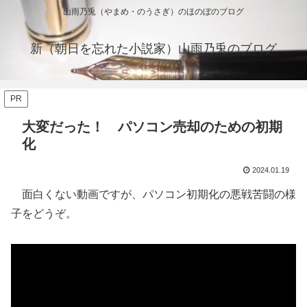
山雨乃兎（やまめ・のうさぎ）のほのぼのブログ
新（朝日を忘れた小説家）山雨乃兎のブログ
PR
大変だった！ パソコン売却のための初期
化
2024.01.19
面白くない動画ですが、パソコン初期化の悪戦苦闘の様
子をどうぞ。