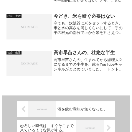
今一時的に金が足りない、とか、この返
済さえ過ぎれば元のフラットな状態に戻
れる、ならいいでしょうが、友達が普段
の生活費にも困っている場合は、返済能
今どき、米を研ぐ必要はない
社会・生活
力はありません。
今でも、炊飯器に米をセットするとき、
米と水の高さを同じくらいにして、手の
平の根元の部分で上から米を押さえつけ
て圧力をかけて米を研いでいる人、居ま
すよね。 そんなやり方をするから、米
を炊飯器にセットすること自体がめんど
うくさくなってしまうので...
高市早苗さんの、壮絶な半生
社会・生活
高市早苗さんの、生まれてから総理大臣
になるまでの半生を、或るYouTubeチャ
ンネルがまとめていました。 トントン
拍子に上り詰めたのではない、というこ
とが分かります。 ガッツと野心。国民
のための政策を実現したいという気持ち
が分かりました。 ...
酒を飲む意味が無くなった。
恐ろしい時代は、すぐそこまで
来ているような気がする。