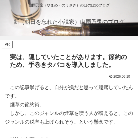
山雨乃兎（やまめ・のうさぎ）のほのぼのブログ
新（朝日を忘れた小説家）山雨乃兎のブログ
PR
実は、隠していたことがあります。節約の
ため、手巻きタバコを導入しました。
2026.06.10
この記事挙げると、自分が損だと思って躊躇していたん
です。
煙草の節約術。
しかし、このジャンルの煙草を喫う人が増えると、この
ジャンルの税率も上げられそう、という懸念です。