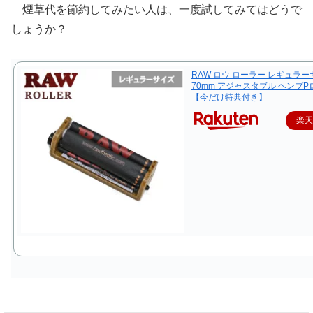
煙草代を節約してみたい人は、一度試してみてはどうで
しょうか？
RAW ロウ ローラー レギュラ
70mm アジャスタブル ヘンプ
【今だけ特典付き】
楽