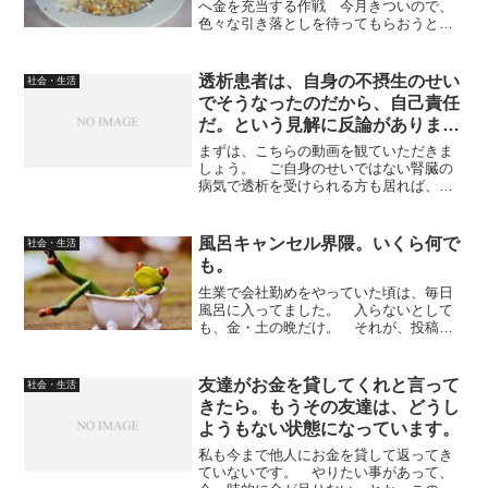
へ金を充当する作戦 今月きついので、
色々な引き落としを待ってもらおうと思
いました。 だけど、Microsoft３６５の
サブスクリプションの引き落としは、延
滞するとマイクロソフトOfficeが止まるか
透析患者は、自身の不摂生のせい
社会・生活
もだし...
でそうなったのだから、自己責任
だ。という見解に反論がありま
す。
まずは、こちらの動画を観ていただきま
しょう。 ご自身のせいではない腎臓の
病気で透析を受けられる方も居れば、生
活習慣の乱れや大量飲酒によって健康を
崩して透析を受けなければ生きていけな
くなった人も居ます。 ですが、生活習
風呂キャンセル界隈。いくら何で
社会・生活
慣の乱れが原因で透析を受...
も。
生業で会社勤めをやっていた頃は、毎日
風呂に入ってました。 入らないとして
も、金・土の晩だけ。 それが、投稿生
活になって個人事業をやるようになって
からは、風呂に入る頻度が下がりまし
た。 ここ２、３年は、三日に一度か四
友達がお金を貸してくれと言って
社会・生活
日に一度くらい。 風呂キャ...
きたら。もうその友達は、どうし
ようもない状態になっています。
私も今まで他人にお金を貸して返ってき
ていないです。 やりたい事があって、