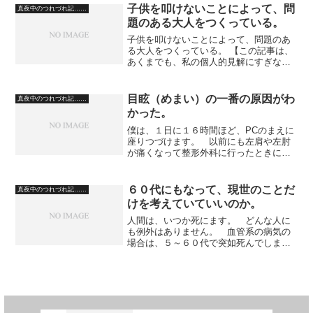
てしまいました。 というのも...
子供を叩けないことによって、問
真夜中のつれづれ記……
題のある大人をつくっている。
子供を叩けないことによって、問題のあ
る大人をつくっている。 【この記事は、
あくまでも、私の個人的見解にすぎな
い、という事を前置きしておきます】
倫理・道徳的に正しくない事をした場合
（程度にも因るが）子供は平手で叩かな
目眩（めまい）の一番の原因がわ
真夜中のつれづれ記……
くてはならない。 体罰...
かった。
僕は、１日に１６時間ほど、PCのまえに
座りつづけます。 以前にも左肩や左肘
が痛くなって整形外科に行ったときに、
先生からモニターの位置を上げましょ
う、と指摘されて治ったことがありまし
た。 そして、その後、常時つづく目眩
６０代にもなって、現世のことだ
真夜中のつれづれ記……
に悩まされることになるの...
けを考えていていいのか。
人間は、いつか死にます。 どんな人に
も例外はありません。 血管系の病気の
場合は、５～６０代で突如死んでしまう
こともあります。 血管系の病気に罹ら
ないように気をつけていれば、もう少し
後、７～８０代で、今度は癌になって死
んでいく場合があります。...