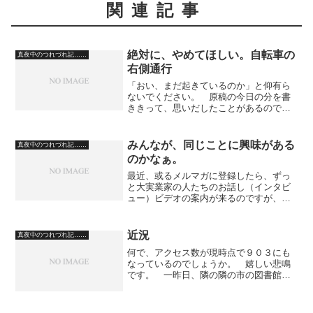
関連記事
絶対に、やめてほしい。自転車の
真夜中のつれづれ記……
右側通行
「おい、まだ起きているのか」と仰有ら
ないでください。 原稿の今日の分を書
ききって、思いだしたことがあるので、
記事を書いています。 今日、といって
も正確には昨日ですが、買い物や給油や
その他の用事で車を運転していたので
みんなが、同じことに興味がある
真夜中のつれづれ記……
す。 夕方になってきてまし...
のかなぁ。
最近、或るメルマガに登録したら、ずっ
と大実業家の人たちのお話し（インタビ
ュー）ビデオの案内が来るのですが、そ
れはそれで僕も少しは興味があるし、
「苦労してはるなぁ」とか「さすがに着
眼点が違うなぁ」とか思って勉強になる
近況
真夜中のつれづれ記……
のですが。 現代は経済アナ...
何で、アクセス数が現時点で９０３にも
なっているのでしょうか。 嬉しい悲鳴
です。 一昨日、隣の隣の市の図書館に
行った帰りの公園の（指定されていると
いう意味での公園の）散歩の風景で
す。 近所の道を歩かざるをえなくなっ