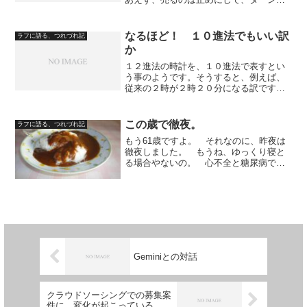
ーブルを復活させてレコードを聴こうと
した訳だ。 DENONのＤＰ－４７Ｆを所
有しているのだが、昔、収っておこうと
なるほど！ １０進法でもいい訳
ラフに語る、つれづれ記
して、カバーを固定...
か
１２進法の時計を、１０進法で表すとい
う事のようです。そうすると、例えば、
従来の２時が２時２０分になる訳です
か。一寸、待ってくださいよ。分のほう
も、６０でなく１００で表すのかなぁ。
そうすると違ってくるなぁ。。。どう
この歳で徹夜。
ラフに語る、つれづれ記
も、比率の計算が苦手で、数学...
もう61歳ですよ。 それなのに、昨夜は
徹夜しました。 もうね、ゆっくり寝と
る場合やないの。 心不全と糖尿病で医
療費がかかるようになってから、経済的
にきついのです。 自著は、地味に売れ
ているだけ。 外に雇われに行くのは、
色んな仕事お試しでやっ...
Geminiとの対話
クラウドソーシングでの募集案
件に、変化が起こっている。