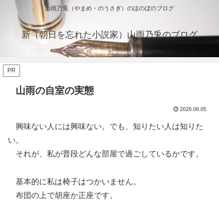
山雨乃兎（やまめ・のうさぎ）のほのぼのブログ
新（朝日を忘れた小説家）山雨乃兎のブログ
PR
山雨の自室の実態
2026.06.05
興味ない人には興味ない。でも、知りたい人は知りた
い。
それが、私が普段どんな部屋で過ごしているかです。
基本的に私は椅子はつかいません。
布団の上で胡座か正座です。