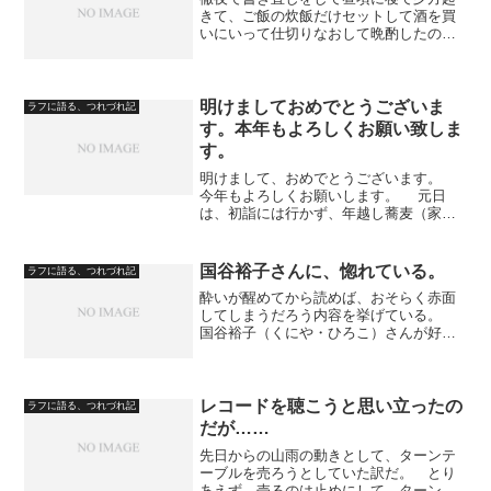
きて、ご飯の炊飯だけセットして酒を買
いにいって仕切りなおして晩酌したので
す。 それで、一旦、夕ご飯（一日一食
では何ご飯とも言えませんが（笑））を
食べて、少しうたた寝していたので
す。 その睡眠中、変な夢をみ...
明けましておめでとうございま
ラフに語る、つれづれ記
す。本年もよろしくお願い致しま
す。
明けまして、おめでとうございます。
今年もよろしくお願いします。 元日
は、初詣には行かず、年越し蕎麦（家族
がつくったもの）を食べて「紅白」をち
らっと見て、その後自室でキーホールテ
レビで民放を見ていたのですが、キーホ
国谷裕子さんに、惚れている。
ラフに語る、つれづれ記
ールテレビは、ログイン...
酔いが醒めてから読めば、おそらく赤面
してしまうだろう内容を挙げている。
国谷裕子（くにや・ひろこ）さんが好き
なのである。「ええ？ あれぐらいの年
代で、いいんですか？」 そういう声も
聞こえてきそうだが。 私も今年５０で
ある。歳は近い。 聡明で...
レコードを聴こうと思い立ったの
ラフに語る、つれづれ記
だが……
先日からの山雨の動きとして、ターンテ
ーブルを売ろうとしていた訳だ。 とり
あえず、売るのは止めにして、ターンテ