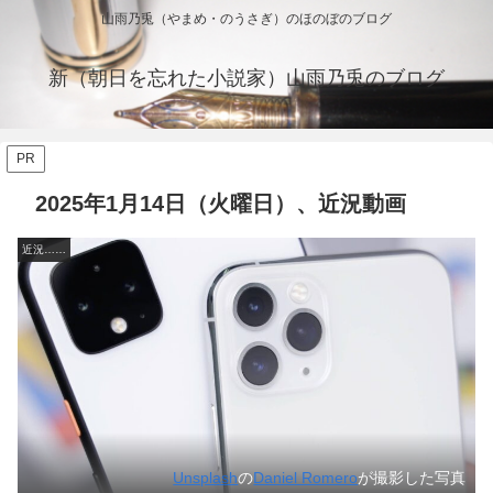
山雨乃兎（やまめ・のうさぎ）のほのぼのブログ
新（朝日を忘れた小説家）山雨乃兎のブログ
PR
2025年1月14日（火曜日）、近況動画
近況……
Unsplash
の
Daniel Romero
が撮影した写真