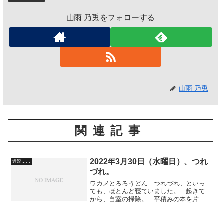
山雨 乃兎をフォローする
山雨 乃兎
関連記事
2022年3月30日（水曜日）、つれ
近況……
づれ。
ワカメとろろうどん つれづれ、といっ
ても、ほとんど寝ていました。 起きて
から、自室の掃除。 平積みの本を片付
け、下着とタオルを洗濯機に入れ、段ボ
ールを除去し、空き缶とペットボトルと