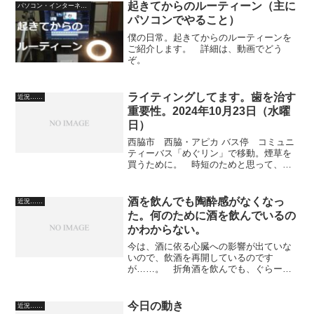
ビンを処分。 そして、押し入れから、
起きてからのルーティーン（主に
パソコン・インターネット
布団を引っぱりだしてきま...
パソコンでやること）
僕の日常。起きてからのルーティーンを
ご紹介します。 詳細は、動画でどう
ぞ。
ライティングしてます。歯を治す
近況……
重要性。2024年10月23日（水曜
日）
西脇市 西脇・アピカ バス停 コミュニ
ティーバス「めぐリン」で移動。煙草を
買うために。 時短のためと思って、い
つものコンビニ前の停留所よりもまえの
停留所で降りた。そこにもセブンイレブ
ンがあったから。 ところが、帰りのバ
酒を飲んでも陶酔感がなくなっ
近況……
スが、2時間待ち。 電...
た。何のために酒を飲んでいるの
かわからない。
今は、酒に依る心臓への影響が出ていな
いので、飲酒を再開しているのです
が……。 折角酒を飲んでも、ぐらーっ
と来る陶酔感がまるでないんですよ。
飲む前と飲んだあとの変化がまったくな
い。 ただ、気をつけなければいけない
今日の動き
近況……
のは、hba1cの値が上がっ...