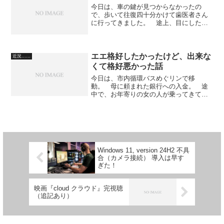
今日は、車の鍵が見つからなかったの
で、歩いて往復四十分かけて歯医者さん
に行ってきました。 途上、目にした桜
です。 煙草は、まだ店によってはマイ
ルドセブンがありますね。 マイルドセ
ブンだと、ぜんぜんOKです。 昨日、目
にした光景なのですが、ス...
エエ格好したかったけど、出来な
近況……
くて格好悪かった話
今日は、市内循環バスめぐリンで移
動。 母に頼まれた銀行への入金。 途
中で、お年寄りの女の人が乗ってきて、
運転手に、「済みません。今一万円しか
なくて、両替できますか」と訊いてい
た。 運転手が、お釣り用のお金を確認
したのだけれど、一万円の両替は...
Windows 11, version 24H2 不具
合（カメラ接続） 導入は早す
ぎた！
映画『cloud クラウド』完視聴
（追記あり）