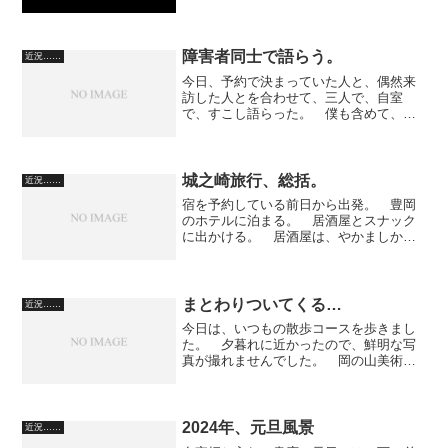
い。 さいきんでは、ほとんどの文学賞
が、一次選考通過者の名前は公開しない
ようになりましたね。 さて、拙作の結
果ですが、まったく駄目でした...
障害者同士で語らう。
近況……
今日、予約で決まっていた人と、偶然来
訪した人とを合わせて、三人で、自室
で、すこし語らった。 僕も含めて、三
人とも精神障害者なので、お互いに相手
を急き立てることなく、肩の力を抜いた
話ができた。 一人は、僕にパソコンを
教わりに来ていたんだけど、...
城之崎旅行、総括。
近況……
宿を予約している前日から出発。 豊岡
のホテルに泊まる。 居酒屋とスナック
に出かける。 居酒屋は、やかましかっ
た。 でも、料理は旨かった。 焼きお
にぎりや、えいのひれ。 スナックで
は、歌の上手い二人組の老人と飲む。
ママさんは、乳が垂れていた...
まとわりついてくる…
近況……
今日は、いつもの散歩コースを歩きまし
た。 夕暮れに近かったので、鮮明な写
真が撮れませんでした。 岡の山美術館
に撮影に寄っていると、まとわりついて
くる猫。 黒い猫です。 後から、茶色
い猫も来ました。 飼い猫だったのだろ
うか。 それとも、自由時...
2024年、元旦風景
近況……