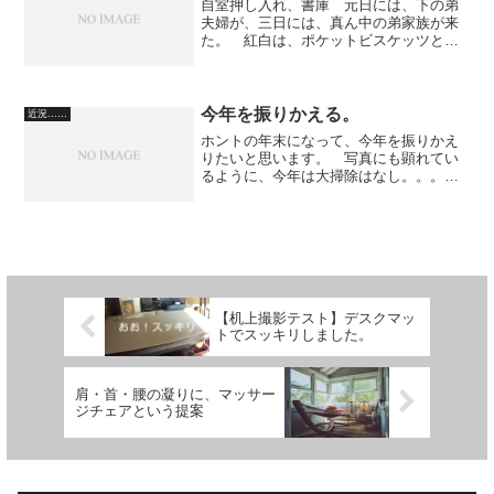
自室押し入れ、書庫 元日には、下の弟
夫婦が、三日には、真ん中の弟家族が来
た。 紅白は、ポケットビスケッツとブ
ラックビスケッツが出ていたのが懐かし
かった。 昨年１２月２７日から、元旦
３日までで、ノンアルコールビールを２
４缶入りのを三箱のんでし...
今年を振りかえる。
近況……
ホントの年末になって、今年を振りかえ
りたいと思います。 写真にも顕れてい
るように、今年は大掃除はなし。。。
雑多な用事に振りまわされて、こなすだ
けになってしまいました。（洗車と洗濯
物の乾燥に行ってきて、そこで時間切れ
です） 動画でも近況とし...
【机上撮影テスト】デスクマッ
トでスッキリしました。
肩・首・腰の凝りに、マッサー
ジチェアという提案