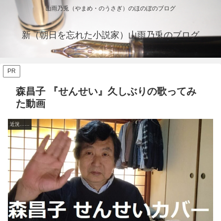
山雨乃兎（やまめ・のうさぎ）のほのぼのブログ
新（朝日を忘れた小説家）山雨乃兎のブログ
PR
森昌子 『せんせい』久しぶりの歌ってみ
た動画
近況……