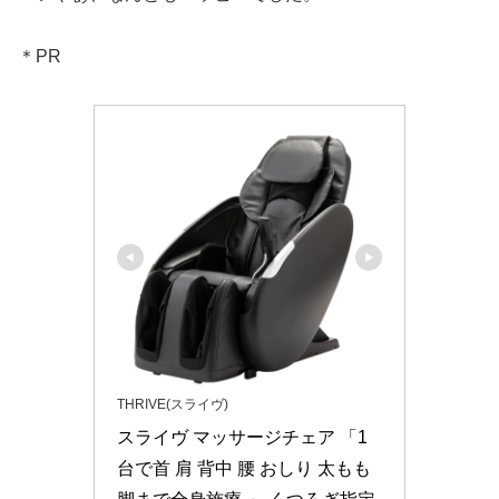
＊PR
THRIVE(スライヴ)
スライヴ マッサージチェア 「1
台で首 肩 背中 腰 おしり 太もも 