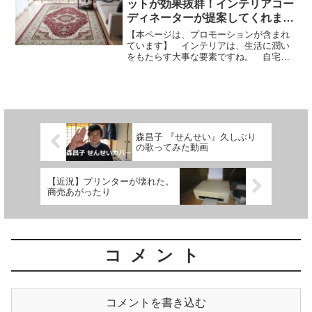
ットが効果抜群！インテリアコー
ディネーターが提案してくれます
よ。
【本ページは、プロモーションが含まれ
ています】 インテリアは、生活に潤い
をもたらす大事な要素ですね。 自宅
で、ゴージャスなゆったり気分を味わい
たい方向けに、パーフェクトスペースラ
グ・カーペット館のご紹介です。 カー
ペットの概要 カーペットの...
森昌子 『せんせい』久しぶり
の歌ってみた動画
【近況】プリンターが壊れた。
商売あがったり
コメント
コメントを書き込む