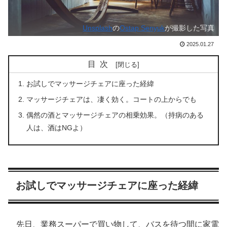
Unsplash
の
Ostap Senyuk
が撮影した写真
2025.01.27
目次
お試しでマッサージチェアに座った経緯
マッサージチェアは、凄く効く。コートの上からでも
偶然の酒とマッサージチェアの相乗効果。（持病のある
人は、酒はNGよ）
お試しでマッサージチェアに座った経緯
先日、業務スーパーで買い物して、バスを待つ間に家電