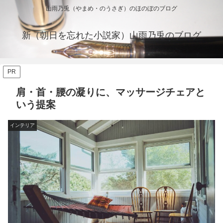
山雨乃兎（やまめ・のうさぎ）のほのぼのブログ
新（朝日を忘れた小説家）山雨乃兎のブログ
PR
肩・首・腰の凝りに、マッサージチェアと
いう提案
インテリア