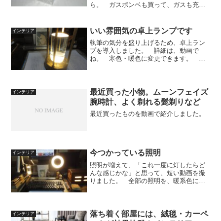
ら。 ガスボンベも買って、ガスも充分
に充填した。 しかし、火打ち石は、い
ずれすり減ってなくなる。 アマゾン
で、代表的メーカー、デュポンの火打ち
いい雰囲気の卓上ランプです
インテリア
石を注文したのだけれど、来...
執筆の気分を盛り上げるため、卓上ラン
プを導入しました。 詳細は、動画で
ね。 寒色・暖色に変更できます。 明
るさも無段階で調整できます。 ボタン
に軽く触れるだけの簡単操作です。 今
回ご紹介した照明は、こちらです→
【新登場 & 3色モード】間...
最近買った小物。ムーンフェイズ
インテリア
腕時計、よく剃れる髭剃りなど
最近買ったものを動画で紹介しました。
今つかっている照明
インテリア
照明が増えて、「これ一度に灯したらど
んな感じかな」と思って、短い動画を撮
りました。 全部の照明を、暖系色にし
てみたら、なんかいい感じですよ。
落ち着く部屋には、絨毯・カーペ
インテリア