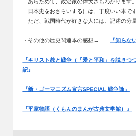
あらためて、政治家の偉大さもわかります
日本史をおさらいするには、丁度いい本で
ただ、戦国時代が好きな人には、記述の分量
・その他の歴史関連本の感想→
『知らな
『キリスト教と戦争（「愛と平和」を説きつ
記』
『新・ゴーマニズム宣言SPECIAL 戦争論』
『平家物語（くもんのまんが古典文学館）』