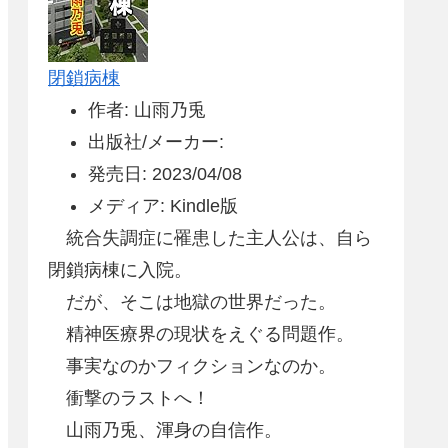
閉鎖病棟
作者: 山雨乃兎
出版社/メーカー:
発売日: 2023/04/08
メディア: Kindle版
統合失調症に罹患した主人公は、自ら
閉鎖病棟に入院。
だが、そこは地獄の世界だった。
精神医療界の現状をえぐる問題作。
事実なのかフィクションなのか。
衝撃のラストへ！
山雨乃兎、渾身の自信作。