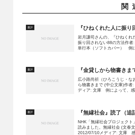
関
『ひねくれた人に振り
書評
岩月謙司さんの、『ひねくれ
振り回されない88の方法作者: 岩
単行本（ソフトカバー） 例に
『金貸しから物書きま
書評
広小路尚祈（ひろこうじ・な
ら物書きまで (中公文庫)作者: 
ディア: 文庫 例によって、感
『無縁社会』読了（追
書評
NHK「無縁社会プロジェク
読みました。無縁社会 (文春文
2012/07/10メディア: 文庫 