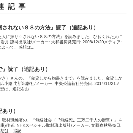
連記事
回されない８８の方法』読了（追記あり）
た人に振り回されない８８の方法』を読みました。ひねくれた人に
月 謙司出版社/メーカー: 大和書房発売日: 2008/12/20メディア:
よって、感想は...
で』読了（追記あり）
おき）さんの、『金貸しから物書きまで』を読みました。金貸しか
広小路 尚祈出版社/メーカー: 中央公論新社発売日: 2014/11/21メ
想は、追記をお...
記あり）
ト」取材班編著の、『無縁社会（〝無縁死〟三万二千人の衝撃）』を
庫)作者: NHKスペシャル取材班出版社/メーカー: 文藝春秋発売日:
感想は、追記...