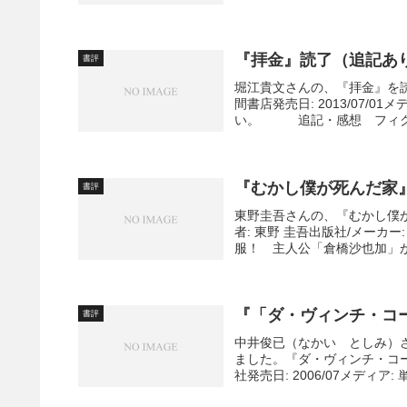
『拝金』読了（追記あ
書評
堀江貴文さんの、『拝金』を読
間書店発売日: 2013/07/0
い。 追記・感想 フィクシ
『むかし僕が死んだ家
書評
東野圭吾さんの、『むかし僕が
者: 東野 圭吾出版社/メーカー:
服！ 主人公「倉橋沙也加」が
『「ダ・ヴィンチ・コ
書評
中井俊已（なかい としみ）
ました。『ダ・ヴィンチ・コード
社発売日: 2006/07メディア: