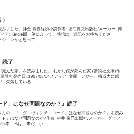
り）
みました。拝金 青春経済小説作者: 堀江貴文出版社/メーカー: 徳
1メディア: Kindle版 例によって、感想は、追記をお待ちくださ
ョンかと思って...
』読了
死んだ家』を読みました。 むかし僕が死んだ家 (講談社文庫)作
 講談社発売日: 1997/05/14メディア: 文庫 いやー、構成力に感
、欠落している...
ード」はなぜ問題なのか？』読了
さんの、『「ダ・ヴィンチ・コード」はなぜ問題なのか？』を読み
』はなぜ問題なのか?作者: 中井 俊已出版社/メーカー: グラフ
 単行本 私は、未だ、小...