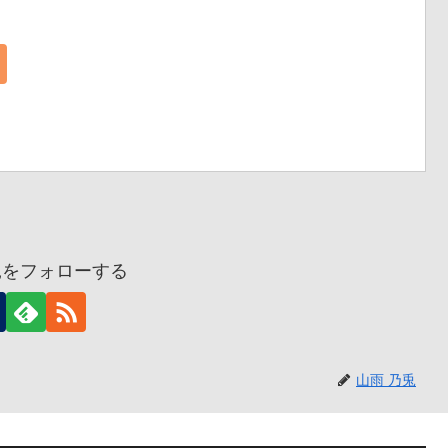
兎をフォローする
山雨 乃兎