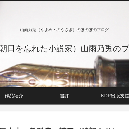
山雨乃兎（やまめ・のうさぎ）のほのぼのブログ
朝日を忘れた小説家）山雨乃兎の
作品紹介
書評
KDP出版支