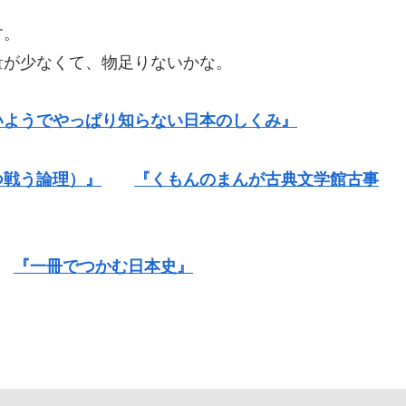
。
す。
が少なくて、物足りないかな。
いようでやっぱり知らない日本のしくみ』
つ戦う論理）』
『くもんのまんが古典文学館古事
『一冊でつかむ日本史』