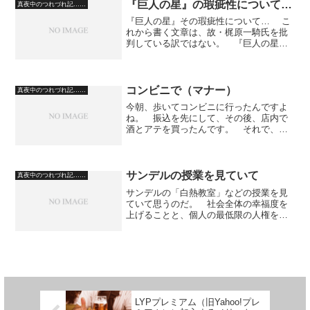
とか質問）を受けないと、まったく反応
『巨人の星』の瑕疵性について…
真夜中のつれづれ記……
しませんよね。 試し...
『巨人の星』その瑕疵性について… こ
れから書く文章は、故・梶原一騎氏を批
判している訳ではない。 『巨人の星』
は、取るに足る作品であり、充分に世間
と主人公の実在を描いている。 その上
で、敢えて言うが、第１５７話の話しは
何なのか。 左門豊作...
コンビニで（マナー）
真夜中のつれづれ記……
今朝、歩いてコンビニに行ったんですよ
ね。 振込を先にして、その後、店内で
酒とアテを買ったんです。 それで、
2536円だったから、3千円をお金受けの皿
に載せたんですが、店員さん、それを放
っておいて袋詰めを始めたんですよ。
お金が浮いてるじゃな...
サンデルの授業を見ていて
真夜中のつれづれ記……
サンデルの「白熱教室」などの授業を見
ていて思うのだ。 社会全体の幸福度を
上げることと、個人の最低限の人権を護
ることの、仮定的な議論で設定される状
況に、片や、恣意的な殺人が伴うものが
多すぎる。 選択の余地なく、動きとし
て避けられないことの中に...
LYPプレミアム（旧Yahoo!プレ