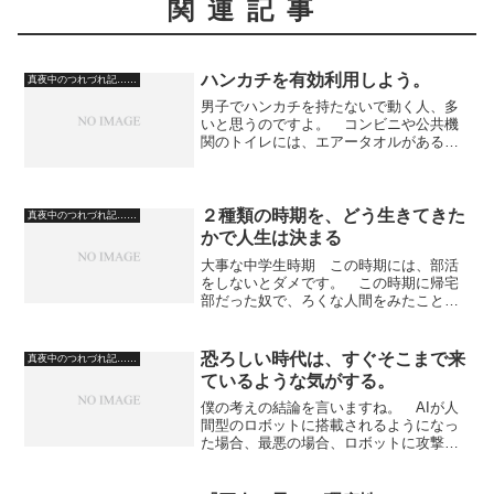
関連記事
ハンカチを有効利用しよう。
真夜中のつれづれ記……
男子でハンカチを持たないで動く人、多
いと思うのですよ。 コンビニや公共機
関のトイレには、エアータオルがあると
ころも多いので、必要ないと思われる方
もいらっしゃるのですが、ハンカチは、
色んなことに使えます。 鼻水が、歩い
ているときに出てきたらど...
２種類の時期を、どう生きてきた
真夜中のつれづれ記……
かで人生は決まる
大事な中学生時期 この時期には、部活
をしないとダメです。 この時期に帰宅
部だった奴で、ろくな人間をみたことが
ありません。 文化部の心身ともに負担
がかからない部活ではなく、運動部か吹
奏楽をやるべきです。 このことによっ
恐ろしい時代は、すぐそこまで来
真夜中のつれづれ記……
て、根性の芯がきたえられ...
ているような気がする。
僕の考えの結論を言いますね。 AIが人
間型のロボットに搭載されるようになっ
た場合、最悪の場合、ロボットに攻撃さ
れて人間が怪我をするか殺されてしまう
と思います。 AIは、プロンプト（指令