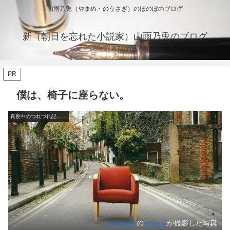
山雨乃兎（やまめ・のうさぎ）のほのぼのブログ
新（朝日を忘れた小説家）山雨乃兎のブログ
PR
僕は、椅子に座らない。
真夜中のつれづれ記……
Unsplash
の
eduard
が撮影した写真