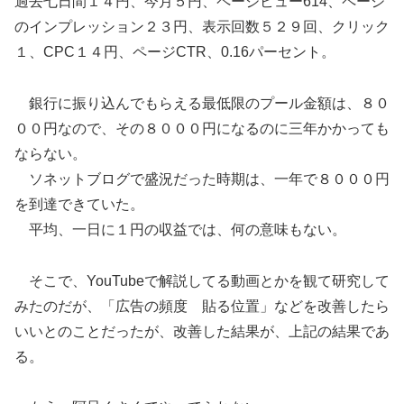
過去七日間１４円、今月５円、ページビュー614、ページ
のインプレッション２３円、表示回数５２９回、クリック
１、CPC１４円、ページCTR、0.16パーセント。
銀行に振り込んでもらえる最低限のプール金額は、８０
００円なので、その８０００円になるのに三年かかっても
ならない。
ソネットブログで盛況だった時期は、一年で８０００円
を到達できていた。
平均、一日に１円の収益では、何の意味もない。
そこで、YouTubeで解説してる動画とかを観て研究して
みたのだが、「広告の頻度 貼る位置」などを改善したら
いいとのことだったが、改善した結果が、上記の結果であ
る。