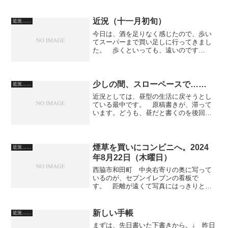
弱いです。その代わり、鴉が大きな声で
啼いています。 夏祭りは、行きません
でした。 きつい暑さが通り...
近況（十一月初旬）
近況……
今日は、酒を足りなく感じたので、歩い
てスーパーまで買い足しに行ってきまし
た。 歩くといっても、遠いのです
よ。 でもね、すでに酒がはいっている
状態で原付とかに乗れませんし……。
それで、歩いているうちに考えたことな
んですが、僕の場合、割とスタ...
少しの間、スローペースで……
近況……
近況としては、昼型の生活に戻そうとし
ている最中です。 原稿書きが、滞って
います。どうも、昼だと書くのを後回し
にしてしまいがちです。 外の音が気に
なって集中できません。エアコンを使う
ほどではないので、窓を開けていると、
外から家の中が丸見えで気...
煙草を買いにコンビニへ。2024
近況……
年8月22日（木曜日）
西脇市和田町 中央右寄りの奥に写って
いるのが、セブンイレブンの看板で
す。 距離が遠くて写真にはっきりとは
写りません。（選択、拡大しました）
だいたい買い物のときは、この界隈をう
ろうろしています。 コンビニの向かい
新しい手帳
近況……
に、業務スーパーがあり、たま...
まずは、先日書いた下書きから。↓ 昨日