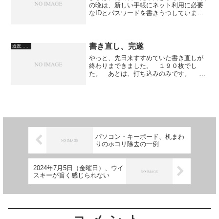
の晩は、新しい手帳にネット利用に必要
なIDとパスワードを書きうつしていまし
た。 これが楽じゃない。 二度手間な
ことはするな、と、よく或る先輩に言わ
れたものです。（今回のような場合、書
きうつしても書きうつ...
書き直し、完遂
近況……
やっと、先日来すすめていた書き直しが
終わりまできました。 １９０枚でし
た。 あとは、打ち込みのみです。 一
旦、休みます。
パソコン・キーボード、机まわ
りのホコリ除去の一例
2024年7月5日（金曜日）、ウイ
スキーが旨く感じられない