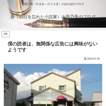
山雨乃兎（やまめ・のうさぎ）のほのぼのブログ
新（朝日を忘れた小説家）山雨乃兎のブログ
PR
僕の読者は、無関係な広告には興味がない
ようです
2024.07.05