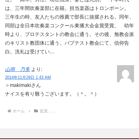
は、三年間吹奏楽部に在籍。担当楽器はトロンボーン。
三年生の時、友人たちの推薦で部長に抜擢される。同年、
同部は全日本吹奏楽コンクール東播大会金賞受賞。 幼年
時より、プロテスタントの教会に通う。その後、無教会派
のキリスト教団体に通う。バプテスト教会にて、信仰告
白。洗礼は受けてい…
山雨 乃兎
より:
2014年11月29日 1:43 AM
＞makimakiさん
ナイスを有り難うございます。（＾。＾）
ホーム
近況……