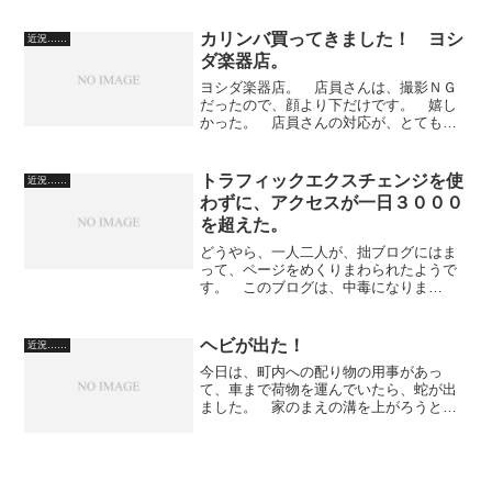
と、市街地でも異様に、緊迫した感じに
なっています。 去年、一昨年レベルで
カリンバ買ってきました！ ヨシ
近況……
はないですね。 今年は、蝉が...
ダ楽器店。
ヨシダ楽器店。 店員さんは、撮影ＮＧ
だったので、顔より下だけです。 嬉し
かった。 店員さんの対応が、とてもソ
フトなのです。 音が、そんなに多くな
いみたい。 どんな曲が弾けるのでしょ
うか。 とろけるような音色です。
トラフィックエクスチェンジを使
近況……
わずに、アクセスが一日３０００
を超えた。
どうやら、一人二人が、拙ブログにはま
って、ページをめくりまわられたようで
す。 このブログは、中毒になりま
す。 お気をつけてください。
ヘビが出た！
近況……
今日は、町内への配り物の用事があっ
て、車まで荷物を運んでいたら、蛇が出
ました。 家のまえの溝を上がろうとし
ています。 ハメではないのか、と家族
会議。 近所の小父さんが来てくれて、
長い棒でひっかけて、崖下に投棄してく
れました。 僕は、ムカデく...