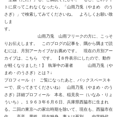
トに戻ってこれなくなったら、「山雨乃兎（やまめ のう
さぎ）」で検索してみてくださいね。 よろしくお願い致
しま
す。
山雨乃兎 山雨フリークの方に、こっそ
りお伝えします。 このブログの記事を、隅から隅まで読
むには、月別アーカイブがお薦めです。 現在の月別アー
カイブは、こちら です。 【８件表示にしたので、動作
が軽くなりました！】 執筆中の著者 山雨乃兎（や
まめ・のうさぎ）とは？↓
プロフィール（↑ ご覧になったあと、バックスペースキ
ーで、戻ってきてくださいね） 山雨乃兎（やまめ・のう
さぎ）詳細プロフィール 本名、稲見良一（いなみ・りょ
ういち）。１９６３年６月６日、兵庫県西脇市に生まれ
る。二回の東京への家出時期を除いて、現在も、西脇市在
住。 高卒。男性。現在独身。妻とは死別。 中学時代