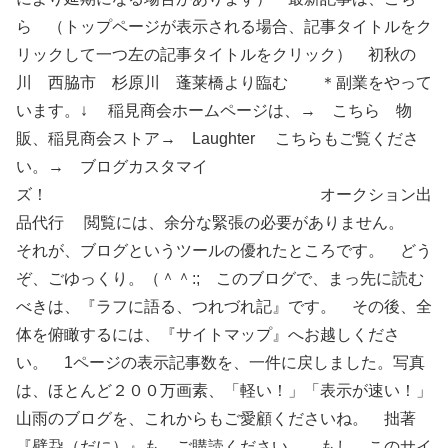
ら （トップページが表示される場合、記事タイトルをク
リックして一つ左の記事タイトルをクリック） 初秋の
川 西脇市 杉原川 蓬莱橋より臨む ＊副業をやって
います。↓ 稲見商会ホームページは、→ こちら 物
販、稲見商会ストア→ Laughter こちらもご覧くださ
い。→ ブログカスタマイ
ズ！ オークション出
品代行 閲覧には、余分な緊張の必要がありません。
それが、ブログというツールの優れたところです。 どう
ぞ、ごゆっくり。（＾＾:; このブログで、まっ先に読む
べきは、『ラフに語る、つれづれ記』です。 その後、全
体を俯瞰するには、『サイトマップ』へお越しくださ
い。 1ページの表示記事数を、一件に戻しました。写真
は、ほとんど２００万画素、「軽い！」「表示が速い！」
山雨のブログを、これからもご愛顧くださいね。 拙著
『壁蝨（だに）』も、ご購読ください。 もし、このサイ