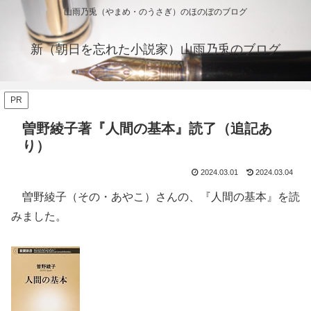
山雨乃兎（やまめ・のうさぎ）のほのぼのブログ
新（朝日を忘れた小説家）山雨乃兎のブログ
PR
曽野綾子著『人間の基本』読了（追記あ
り）
2024.03.01
2024.03.04
曽野綾子（その・あやこ）さんの、『人間の基本』を読
みました。