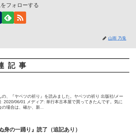
兎をフォローする
山雨 乃兎
連記事
んの、『ヤベツの祈り』を読みました。ヤベツの祈り 出版社/メー
: 2020/06/01 メディア: 単行本古本屋で買ってきたんです。気に
の場合は、確か、新...
死ぬ身の一踊り』読了（追記あり）