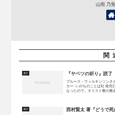
山雨 乃
関
『ヤベツの祈り』読了
書評
ブルース・ウィルキンソンさ
カー: いのちのことば社 発売日
なったので。キリスト教の教会
西村賢太 著『どうで
書評