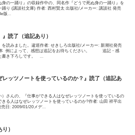
ぬ身の一踊り』の収録作中の、同名作『どうで死ぬ身の一踊り』を
 (講談社文庫) 作者: 西村賢太 出版社/メーカー: 講談社 発売
e版...
）』読了（追記あり）
を読みました。逡巡作者: せきしろ出版社/メーカー: 新潮社発売
ィア: 単行本 例によって、感想は追記をお待ちください。 追記・感
書き下ろしです。 ...
ぜレッツノートを使っているのか？』読了（追記あ
い）さんの、『仕事ができる人はなぜレッツノートを使っているの
きる人はなぜレッツノートを使っているのか?作者: 山田 祥平出
 2009/01/20メデ...
あり）