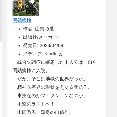
閉鎖病棟
作者: 山雨乃兎
出版社/メーカー:
発売日: 2023/04/08
メディア: Kindle版
統合失調症に罹患した主人公は、自ら
閉鎖病棟に入院。
だが、そこは地獄の世界だった。
精神医療界の現状をえぐる問題作。
事実なのかフィクションなのか。
衝撃のラストへ！
山雨乃兎、渾身の自信作。