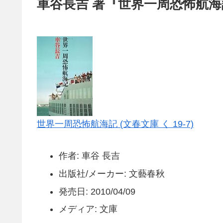
車谷長吉 著『世界一周恐怖航
世界一周恐怖航海記 (文春文庫 く 19-7)
作者: 車谷 長吉
出版社/メーカー: 文藝春秋
発売日: 2010/04/09
メディア: 文庫