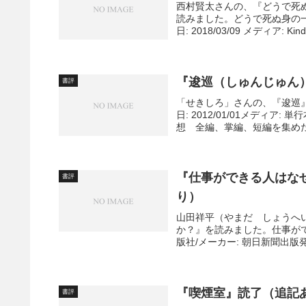
西村賢太さんの、『どうで死
読みました。どうで死ぬ身の一踊り
日: 2018/03/09 メディア: Kindl
『逡巡（しゅんじゅん
書評
「せきしろ」さんの、『逡巡』
日: 2012/01/01メデ
想 全編、掌編、短編を集めた
『仕事ができる人はな
書評
り）
山田祥平（やまだ しょうへ
か？』を読みました。仕事がで
版社/メーカー: 朝日新聞出版発売日:
『喫煙室』読了（追記
書評