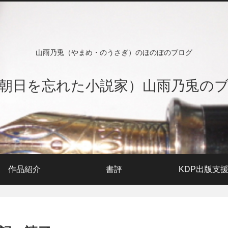
山雨乃兎（やまめ・のうさぎ）のほのぼのブログ
朝日を忘れた小説家）山雨乃兎の
作品紹介
書評
KDP出版支