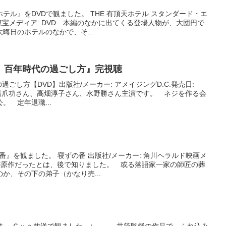
テル』をDVDで観ました。 THE 有頂天ホテル スタンダード・エ
 東宝メディア: DVD 本編のなかに出てくる登場人物が、大団円で
晦日のホテルのなかで、そ...
、百年時代の過ごし方』完視聴
過ごし方【DVD】出版社/メーカー: アメイジングD.C.発売日:
 DVD 橋爪功さん、高畑淳子さん、水野勝さん主演です。 ネジを作る会
。 定年退職...
番』を観ました。 寝ずの番 出版社/メーカー: 角川ヘラルド映画メ
んが原作だったとは、後で知りました。 或る落語家一家の師匠の葬
か、その下の弟子（かなり売...