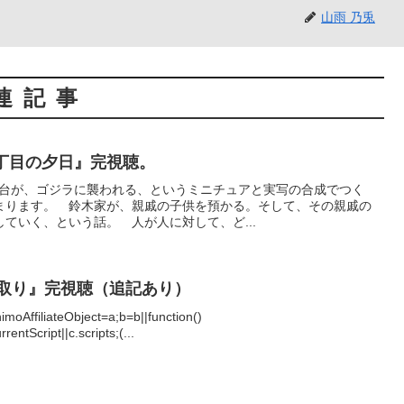
山雨 乃兎
連記事
三丁目の夕日』完視聴。
舞台が、ゴジラに襲われる、というミニチュアと実写の合成でつく
まります。 鈴木家が、親戚の子供を預かる。そして、その親戚の
ていく、という話。 人が人に対して、ど...
間取り』完視聴（追記あり）
himoAffiliateObject=a;b=b||function()
entScript||c.scripts;(...