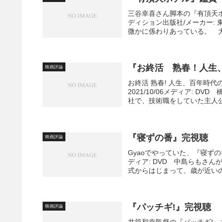
三谷幸喜さん脚本の『有頂天ホ
ディション出版社/メーカー:
微かに係わりあっている。 大
『お終活 熟春！人生
映画評論
お終活 熟春! 人生、百年時代の
2021/10/06メディア:
社で、技術職をしていた主人公
『寝ずの番』完視聴
映画評論
Gyaoでやっていた、『寝ずの
ディア: DVD 中島らもさ
式からはじまって、歳が近いの
『パッチギ!』完視聴
映画評論