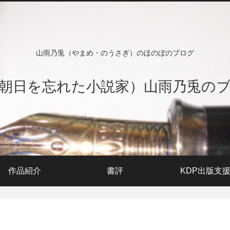
山雨乃兎（やまめ・のうさぎ）のほのぼのブログ
朝日を忘れた小説家）山雨乃兎の
作品紹介
書評
KDP出版支