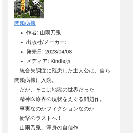
閉鎖病棟
作者: 山雨乃兎
出版社/メーカー:
発売日: 2023/04/08
メディア: Kindle版
統合失調症に罹患した主人公は、自ら
閉鎖病棟に入院。
だが、そこは地獄の世界だった。
精神医療界の現状をえぐる問題作。
事実なのかフィクションなのか。
衝撃のラストへ！
山雨乃兎、渾身の自信作。