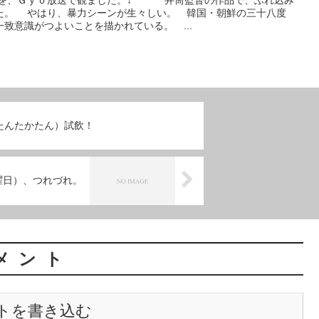
』を、Ｇｙｏ放送で観ました。↓ 井筒監督の作品で、ふれ込み
た。 やはり、暴力シーンが生々しい。 韓国・朝鮮の三十八度
致意識がつよいことを描かれている。 ...
たんたかたん）試飲！
水曜日）、つれづれ。
メント
トを書き込む