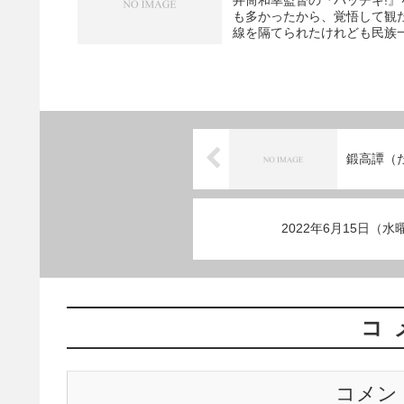
井筒和幸監督の『パッチギ!
も多かったから、覚悟して観
線を隔てられたけれども民族一
鍛高譚（
2022年6月15日（
コ
コメン