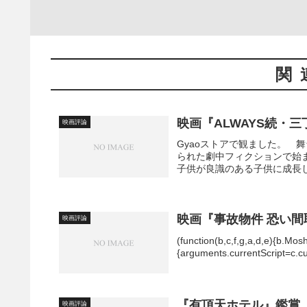
関
映画『ALWAYS続・
映画評論
Gyaoストアで観ました。 
られた劇中フィクションで始
子供が良識のある子供に成長し
映画『事故物件 恐い
映画評論
(function(b,c,f,g,a,d,e){b.Mos
{arguments.currentScript=c.curr
『有頂天ホテル』鑑賞
映画評論