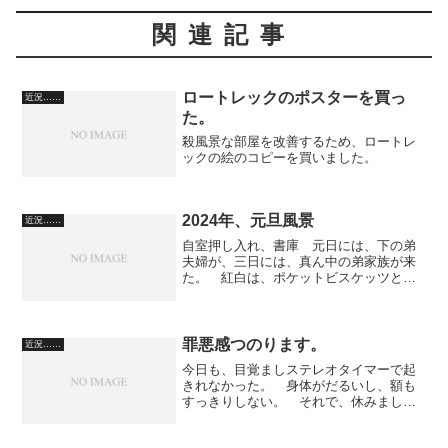
関連記事
ロートレックのポスターを買っ
近況……
た。
殺風景な部屋を改善するため、ロートレ
ックの絵のコピーを買いました。
2024年、元旦風景
近況……
自室押し入れ、書庫 元日には、下の弟
夫婦が、三日には、真ん中の弟家族が来
た。 紅白は、ポケットビスケッツとブ
ラックビスケッツが出ていたのが懐かし
かった。 昨年１２月２７日から、元旦
３日までで、ノンアルコールビールを２
４缶入りのを三箱のんでし...
罪悪感つのります。
近況……
今日も、目覚ましステレオタイマーで起
きれなかった。 身体がだるいし、額も
すっきりしない。 それで、休みまし
た。 無理したら行けたんではないか、
と自身を責めるが、身体が動かない。