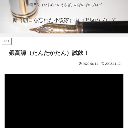
山雨乃兎（やまめ・のうさぎ）のほのぼのブログ
新（朝日を忘れた小説家）山雨乃兎のブログ
PR
鍛高譚（たんたかたん）試飲！
2022.06.11
2022.11.12