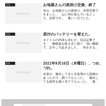
作業、他の通所者に負担がかかるので、
気が引けます。 なんで、こ...
お地蔵さんの涎掛け交換、終了
近況……
寺山 お地蔵さんの涎掛け、全部交換で
きました。 山に祠が並んでいるとこ
ろ、全部です。 暑い一日でした。
原付のバッテリーを替えた。
近況……
タイトルの内容も含むが、日記記事で
す。 睡眠薬を飲まずに寝て、浅い睡眠
で、正午ごろ起きました。 何をするわ
けでもなく起きていたんです。 原稿を
書くのを後まわしにして、酒を飲んで、
自分のブログ記事に陶酔したりしていた
んですが、基本的に、悩んで...
2021年9月16日（木曜日）、つれ
近況……
づれ。
水道が、漏水してると水道局から指摘が
あったので、調べてもらった。 漏水し
てる箇所を掘り当ててもらった。 後
日、修繕に来てもらうことになった。
我が家では、それまでの間、元栓を止め
ておくことになった。 トイレで大便が
流せないことが、一番困りま...