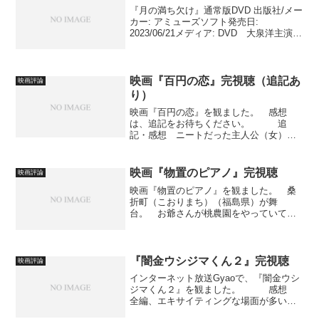
版社/メーカー: ネオプレ...
『月の満ち欠け』通常版DVD 出版社/メー
カー: アミューズソフト発売日:
2023/06/21メディア: DVD 大泉洋主演、
映画『月の満ち欠け』を観ました。 予
告テロップをサラッと読んでみると、文
学的なやつか、と思っていた。 本編を
観て...
映画『百円の恋』完視聴（追記あ
映画評論
り）
映画『百円の恋』を観ました。 感想
は、追記をお待ちください。 追
記・感想 ニートだった主人公（女）
（斉藤一子）が、ボクシングに目覚めて
いくという物語。 恋愛要素があっ
た。 一社目の仕事を早くに辞めてしま
映画『物置のピアノ』完視聴
映画評論
って、ずっと実家でだらだらと過ごす...
映画『物置のピアノ』を観ました。 桑
折町（こおりまち）（福島県）が舞
台。 お爺さんが桃農園をやっていて、
孫は三人。女・女・男。 末っ子が、川
で溺れて死んでしまいます。 お爺さん
と長女と次女が、ちょっと目を離した隙
に。 そのことが、三人にとっ...
『闇金ウシジマくん２』完視聴
映画評論
インターネット放送Gyaoで、『闇金ウシ
ジマくん２』を観ました。 感想
全編、エキサイティングな場面が多い。
暴力シーンやお色気シーンが多い。 話