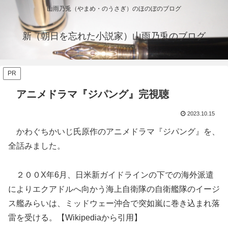
山雨乃兎（やまめ・のうさぎ）のほのぼのブログ
新（朝日を忘れた小説家）山雨乃兎のブログ
PR
アニメドラマ『ジパング』完視聴
2023.10.15
かわぐちかいじ氏原作のアニメドラマ『ジパング』を、
全話みました。
２００X年6月、日米新ガイドラインの下での海外派遣
によりエクアドルへ向かう海上自衛隊の自衛艦隊のイージ
ス艦みらいは、ミッドウェー沖合で突如嵐に巻き込まれ落
雷を受ける。【Wikipediaから引用】