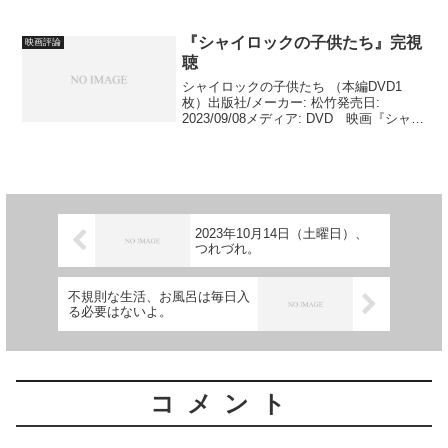
の展開が早い。 なんで、ホストになる
話が多いのかと思う。 ホストなんて、
水増し請求の仕事だよ...
『シャイロックの子供たち』完視
映画評論
聴
シャイロックの子供たち （本編DVD1
枚）出版社/メーカー: 松竹発売日:
2023/09/08メディア: DVD 映画『シャイ
ロックの子供たち』を観ました。 銀行
の話。 犯罪に手を染めてしまう主人
公。 やっぱり、というか、当然という
か、自...
2023年10月14日（土曜日）、
つれづれ。
不規則な生活、お風呂は毎日入
る必要はないよ。
コメント