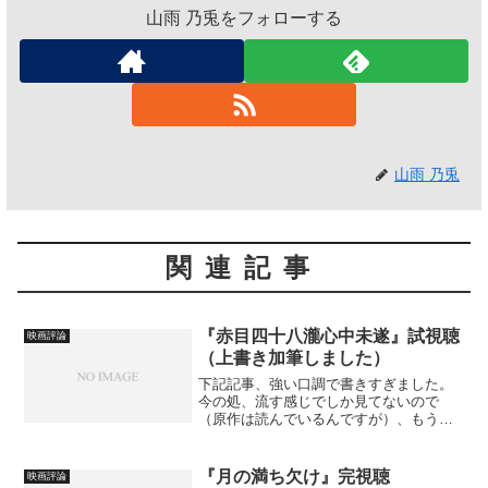
山雨 乃兎をフォローする
山雨 乃兎
関連記事
『赤目四十八瀧心中未遂』試視聴
映画評論
（上書き加筆しました）
下記記事、強い口調で書きすぎました。
今の処、流す感じでしか見てないので
（原作は読んでいるんですが）、もう一
度、じっくりと視聴してから、再度、新
記事に感想を挙げようと思います。暫く
お待ち下さい。赤目四十八瀧心中未遂出
『月の満ち欠け』完視聴
映画評論