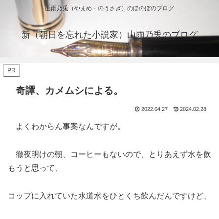
山雨乃兎（やまめ・のうさぎ）のほのぼのブログ
新（朝日を忘れた小説家）山雨乃兎のブログ
PR
奇譚、カメムシによる。
2022.04.27
2024.02.28
よくわからん事案なんですが。
徹夜明けの朝、コーヒーもないので、とりあえず水を飲
もうと思って、
コップに入れていた水道水をひとくち飲んだんですけど、