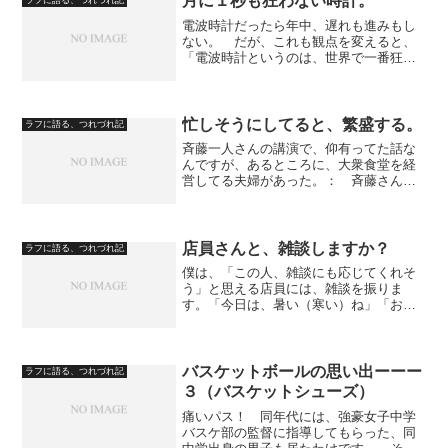
月に１秒も狂わない時計。
ラフに語る、つれづれ記
ったのに、そこには、...
電波時計だったら年中、遅れも進みもし
ない。 だが、これも観点を変えると、
「電波時計というのは、世界で一番狂い
やすい時計やで」（先輩談）とも言える
わけです。 電波時計は、一日に何度
か、時刻を補正しているのですね。だか
ら、正確な時刻につねに合っ...
忙しそうにしてると、繁盛する。
ラフに語る、つれづれ記
斉藤一人さんの講演で、仰有ってた話な
んですが、あるところに、大衆食堂を経
営してる夫婦があった。： 斉藤さん、
コピーしたり話を広めたりするのは、オ
ッケーと仰有っていますから。： 戻り
ます。 それで、その夫婦、大衆食堂が
不景気なので、それが原因...
店員さんと、雑談しますか？
ラフに語る、つれづれ記
僕は、「この人、雑談にも応じてくれそ
う」と思える店員には、雑談を振りま
す。「今日は、暑い（寒い）ね」「お
酒、飲めなくなってね」「こんなに食う
から、この腹ですよ」「三千円超えたら
言うてね。ちょっと外すから」「高市さ
んになって良かったね」 など...
バスケットボールの思い出ーーー
ラフに語る、つれづれ記
３（バスケットシューズ）
痛いパス！ 同年代には、強豪女子中学
バスケ部の監督に指導してもらった、同