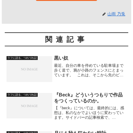
山雨 乃兎
関連記事
黒い奴
ラフに語る、つれづれ記
最近、自分の車を停めている駐車場まで
歩く道で、鴉が小路のフェンスにとまっ
ています。 これは、そこから先のビル
の屋上にとまった奴らですが…。 いつ
も、小路に居て、最近では、僕が近づい
ていっても５０センチまで近づかないと
逃げません。 二羽はつが...
『Beck』どういうつもりで作品
ラフに語る、つれづれ記
をつくっているのか。
【『beck』については、最終的には、感
想は、私のなかでよいほうに変わってい
ます。サイドバーの記事検索で、
「beck」と打って感想の変化をお確かめ
ください。】 主人公の小雪が、気の
ある女子と一緒に映画に行けることにな