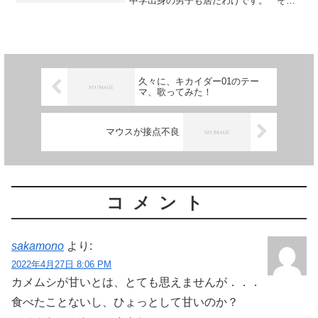
中学出身の男子も居たわけです。 その
中学の監督は、非常に怖かったです。
一度、練習試合に行きましたが、声が怖
い。 ビビります。 その中学出身の同
級生が、これまた声に迫力...
久々に、キカイダー01のテー
マ、歌ってみた！
マウスが接点不良
コメント
sakamono
より:
2022年4月27日 8:06 PM
カメムシが甘いとは、とても思えませんが．．．
食べたことないし、ひょっとして甘いのか？