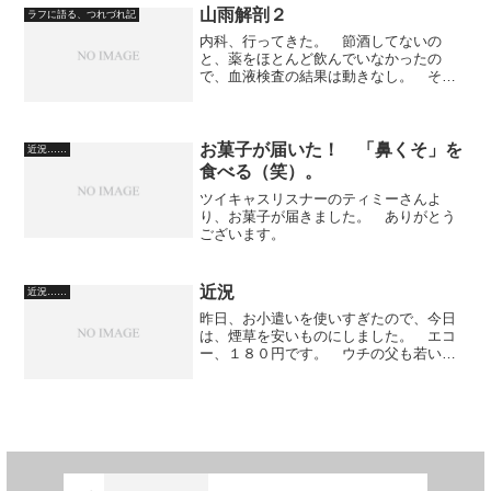
は、基本白いパンツが...
山雨解剖２
ラフに語る、つれづれ記
内科、行ってきた。 節酒してないの
と、薬をほとんど飲んでいなかったの
で、血液検査の結果は動きなし。 そん
ななかで朗報と言えば、C型肝炎ウィルス
が消えているとのこと。 昔行ったイン
ターフェロン療法が、功を奏していると
のことだった。： だから、...
お菓子が届いた！ 「鼻くそ」を
近況……
食べる（笑）。
ツイキャスリスナーのティミーさんよ
り、お菓子が届きました。 ありがとう
ございます。
近況
近況……
昨日、お小遣いを使いすぎたので、今日
は、煙草を安いものにしました。 エコ
ー、１８０円です。 ウチの父も若い頃
はエコーを喫っていました。 それにし
ても、セブンスターが３００円というの
は高すぎますね。 セブンスターは、僕
は、おそらく１８０円の時...