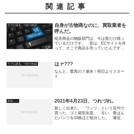
関連記事
自身が古物商なのに、買取業者を
ラフに語る、つれづれ記
呼んだ。
稲見商会の物販部門は、今は形だけ残っ
ているだけです。 昔は、ECサイトを作
って、そこで商品を売っていたんです
よ。Yahoo!ショッピングのサイトでした
が……。 Yahoo!ショッピングの運営に
は、決済手数料・広告宣伝費などを月々
はァ???
ラフに語る、つれづれ記
支払う必要が...
なんと、驚異の７連休！明日よりスター
ト
2021年4月23日、つれづれ。
近況……
新しく出来た、「ワッツ」という百均で
買った、ゴミ箱型灰皿。 古い、黄ばん
だパンツを10枚ほど処分した。 最近、
新しいパンツを8枚買った。 白いブリー
フ。 黒いパンツのほうが汚れが目立た
ないから買うべきという人も居るが、僕