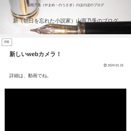
山雨乃兎（やまめ・のうさぎ）のほのぼのブログ
新（朝日を忘れた小説家）山雨乃兎のブログ
PR
新しいwebカメラ！
2024.01.15
詳細は、動画でね。