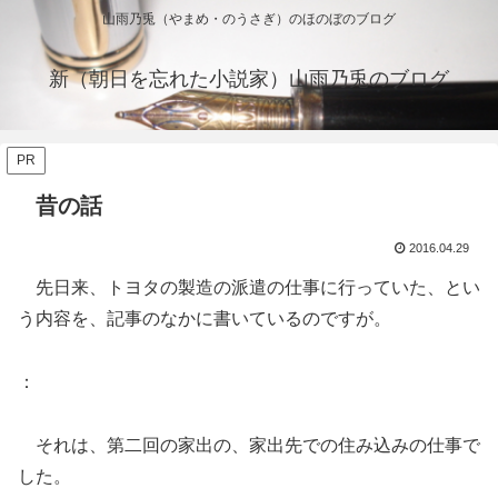
山雨乃兎（やまめ・のうさぎ）のほのぼのブログ
新（朝日を忘れた小説家）山雨乃兎のブログ
PR
昔の話
2016.04.29
先日来、トヨタの製造の派遣の仕事に行っていた、とい
う内容を、記事のなかに書いているのですが。
：
それは、第二回の家出の、家出先での住み込みの仕事で
した。