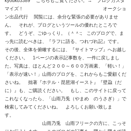
kyouko3389 こちらもご覧ください。→ ブログカスタ
マイズ！ オークショ
ン出品代行 閲覧には、余分な緊張の必要がありませ
ん。 それが、ブログというツールの優れたところで
す。 どうぞ、ごゆっくり。（＾＾:; このブログで、ま
っ先に読むべきは、『ラフに語る、つれづれ記』です。
その後、全体を俯瞰するには、『サイトマップ』へお越し
ください。 1ページの表示記事数を、一件に戻しまし
た。写真は、ほとんど２００～６００万画素、「軽い！」
「表示が速い！」山雨のブログを、これからもご愛顧くだ
さいね。 拙著『ホテル・琵琶湖イースト』『壁蝨（だ
に）』も、ご購読ください。 もし、このサイトに戻って
これなくなったら、「山雨乃兎（やまめ のうさぎ）」で
検索してみてくださいね。 よろしくお願い致しま
す。
山雨乃兎 山雨フリークの方に、こっそ