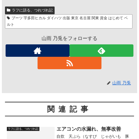
ラフに語る、つれづれ記
ブーツ 宇多田ヒカル ダイハツ 出版 東京 名古屋 関東 資金 はじめて ベ
ルト
山雨 乃兎をフォローする
山雨 乃兎
関連記事
エアコンの水漏れ、無事改善
ラフに語る、つれづれ記
自炊 天ぷら（なすび じゃがいも 豚