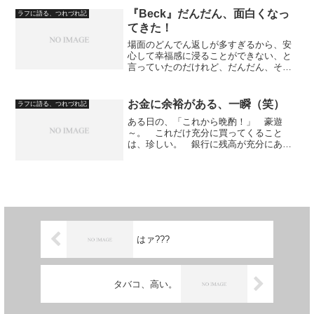
ただきたいと思います。 インターネッ
ト放送のGyaoで、稲川...
『Beck』だんだん、面白くなっ
ラフに語る、つれづれ記
てきた！
場面のどんでん返しが多すぎるから、安
心して幸福感に浸ることができない、と
言っていたのだけれど、だんだん、その
手法の良さが、後半にきて出てきた。
今回の話しなんかは、見ていて登場人物
の気持ちになれて嬉しい。 しかも、こ
お金に余裕がある、一瞬（笑）
ラフに語る、つれづれ記
の『Beck』、再読に耐...
ある日の、「これから晩酌！」 豪遊
～。 これだけ充分に買ってくること
は、珍しい。 銀行に残高が充分にあっ
たので、ループバス（めぐリン）でセブ
ンイレブンまで移動。 セブン銀行で九
千円おろして、タバコをワンカートン買
う。 そして、業務スーパーに...
はァ???
タバコ、高い。