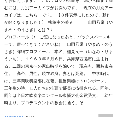
りお伝えします。 このブログの記事を、隅から隅まで読
むには、月別アーカイブがお薦めです。 現在の月別アー
カイブは、こちら です。 【８件表示にしたので、動作
が軽くなりました！】 執筆中の著者 山雨乃兎（や
まめ・のうさぎ）とは？↓
プロフィール（↑ ご覧になったあと、バックスペースキ
ーで、戻ってきてくださいね） 山雨乃兎（やまめ・のう
さぎ）詳細プロフィール 本名、稲見良一（いなみ・りょ
ういち）。１９６３年６月６日、兵庫県西脇市に生まれ
る。二回の東京への家出時期を除いて、現在も、西脇市在
住。 高卒。男性。現在独身。妻とは死別。 中学時代
は、三年間吹奏楽部に在籍。担当楽器はトロンボーン。
三年生の時、友人たちの推薦で部長に抜擢される。同年、
同部は全日本吹奏楽コンクール東播大会金賞受賞。 幼年
時より、プロテスタントの教会に通う。そ…