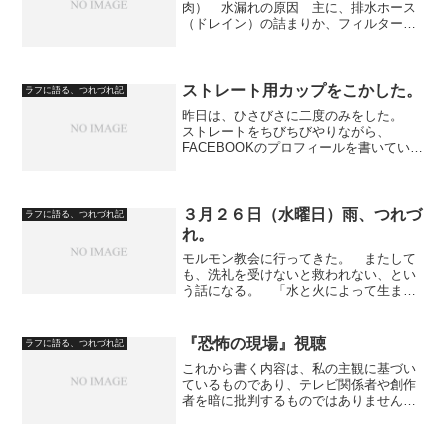
肉） 水漏れの原因 主に、排水ホース
（ドレイン）の詰まりか、フィルターの
ほこりが増えすぎているかららしい。
まずは、自身で格闘 ドレインが詰まっ
ているからだろう、と推測した。 ネッ
トで調べてみると、ドレイ...
ストレート用カップをこかした。
ラフに語る、つれづれ記
昨日は、ひさびさに二度のみをした。
ストレートをちびちびやりながら、
FACEBOOKのプロフィールを書いていた
のである。 インターネットエクスプロ
ーラー８の反応が遅くてイライラして、
手を動かしているうちに、ストレート用
カップをこかした。 原...
３月２６日（水曜日）雨、つれづ
ラフに語る、つれづれ記
れ。
モルモン教会に行ってきた。 またして
も、洗礼を受けないと救われない、とい
う話になる。 「水と火によって生まれ
変わらなければ～」というキリストの言
葉は、当時の人を対象に言われていると
思うのだが。 洗礼は、イニシエーショ
『恐怖の現場』視聴
ラフに語る、つれづれ記
ンでしかない、と、僕は思...
これから書く内容は、私の主観に基づい
ているものであり、テレビ関係者や創作
者を暗に批判するものではありません。
あくまでも、私はこう思ったという意見
を述べているだけであることをご理解い