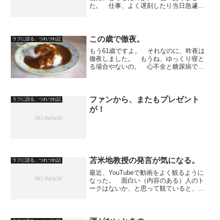
た。 仕事、よく遅刻したり当日急遽休
んだりしてたら管理者N女史に説教部屋へ
連れていかれまして……。 Youtubeのラ
イブ配信をしていて、Gyaoストアの放送
をかけながら...
この歳で徹夜。
ラフに語る、つれづれ記
もう61歳ですよ。 それなのに、昨夜は
徹夜しました。 もうね、ゆっくり寝と
る場合やないの。 心不全と糖尿病で医
療費がかかるようになってから、経済的
にきついのです。 自著は、地味に売れ
ているだけ。 外に雇われに行くのは、
色んな仕事お試しでやっ...
ファンから、またもプレゼント
ラフに語る、つれづれ記
が！
苫米地教授の発言が気になる。
ラフに語る、つれづれ記
最近、YouTubeで動画をよく観るように
なった。 面白い（内容のある）人のト
ークはないか、と思って観ていると、勝
間女史やひろゆきさんや宮崎哲弥さんと
よく一緒に出ている、苫米地（とまべ
ち）教授に行きあたった。 プロフィー
ル詳細の紹介はしない...