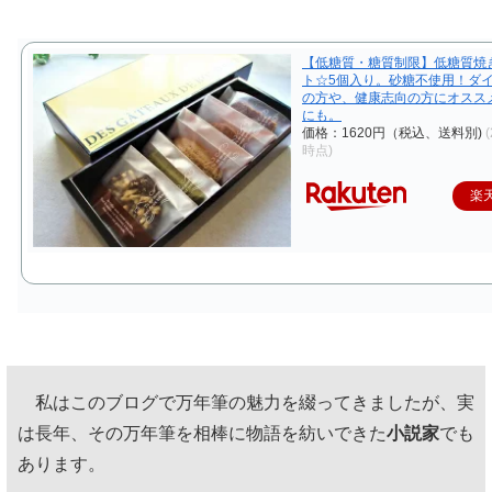
【低糖質・糖質制限】低糖質焼
ト☆5個入り。砂糖不使用！ダ
の方や、健康志向の方にオスス
にも。
価格：1620円（税込、送料別)
(
時点)
楽
私はこのブログで万年筆の魅力を綴ってきましたが、実
は長年、その万年筆を相棒に物語を紡いできた
小説家
でも
あります。