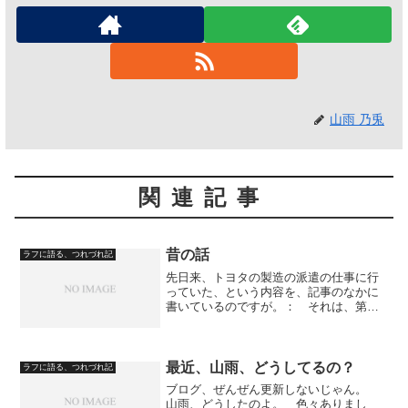
山雨 乃兎
関連記事
昔の話
ラフに語る、つれづれ記
先日来、トヨタの製造の派遣の仕事に行
っていた、という内容を、記事のなかに
書いているのですが。： それは、第二
回の家出の、家出先での住み込みの仕事
でした。： もう、相当前になりますか
ら、今さら書いても、誰にも害はないと
思うので書きます。： 宇...
最近、山雨、どうしてるの？
ラフに語る、つれづれ記
ブログ、ぜんぜん更新しないじゃん。
山雨、どうしたのよ。 色々ありまし