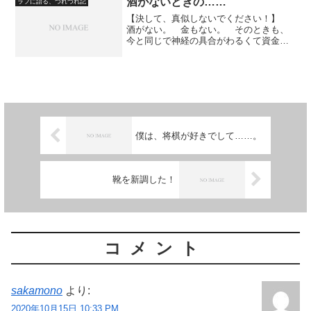
酒がないときの……
ラフに語る、つれづれ記
【決して、真似しないでください！】
酒がない。 金もない。 そのときも、
今と同じで神経の具合がわるくて資金が
調達できなかった。 神経の具合はわる
いが、内臓は至って健康だったわけであ
る。 仕事をしていたときを挟んで、十
数年前のことだったと思...
僕は、将棋が好きでして……。
靴を新調した！
コメント
sakamono
より:
2020年10月15日 10:33 PM