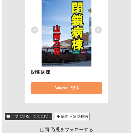
閉鎖病棟
Amazonで見る
ラフに語る、つれづれ記
筋肉 入院 糖尿病
山雨 乃兎をフォローする