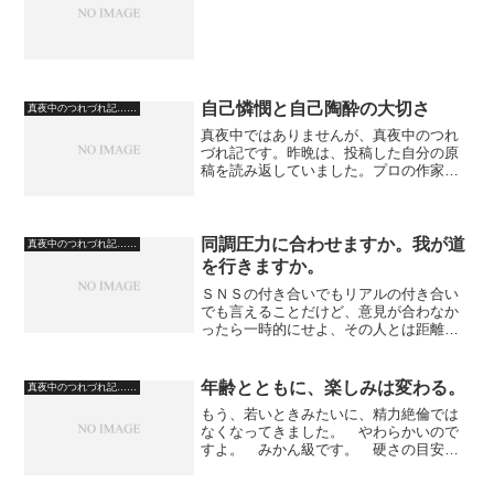
自己憐憫と自己陶酔の大切さ
真夜中のつれづれ記……
真夜中ではありませんが、真夜中のつれ
づれ記です。昨晩は、投稿した自分の原
稿を読み返していました。プロの作家さ
んが、多くの方が、エッセイで、「一
旦、投稿した作品を、読み返していては
駄目だ。そんな事に時間をかけるなら、
次の作品を書きなさい」と仰...
同調圧力に合わせますか。我が道
真夜中のつれづれ記……
を行きますか。
ＳＮＳの付き合いでもリアルの付き合い
でも言えることだけど、意見が合わなか
ったら一時的にせよ、その人とは距離を
置いていいと思う。 とくに、自分の生
き方を変化させようとする人とは、つき
合わないほうがいいと思っている。 そ
年齢とともに、楽しみは変わる。
真夜中のつれづれ記……
の人の意見に納得した場合...
もう、若いときみたいに、精力絶倫では
なくなってきました。 やわらかいので
すよ。 みかん級です。 硬さの目安と
して、医学界でもよく言われる比喩
が、・りんご級・みかん級・こんにゃく