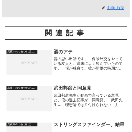
山雨 乃兎
関連記事
酒のアテ
真夜中のつれづれ記……
昔の思い出話です。 保険外交をやって
いる友人と、週末によく飲んでいたので
す。 僕が独身で、彼が新婚の時期だっ
たのですが、 彼は、どちらかという
と、そんなに酒に強くなく、それでも、
男友達と週に一回心おきなく喋るという
のは彼にとっても愉しみだっ...
武田邦彦と同意見
真夜中のつれづれ記……
武田邦彦先生が動画で言っている意見
と、僕の過去記事が、同意見。 武田先
生→ 理想論では片付けられない 力で
きたら力で返す 僕の過去記事→ 日本
政府は、何故、自衛隊に指示を出して北
朝鮮に乗り込まないのか。
ストリングスファインダー、結果
真夜中のつれづれ記……