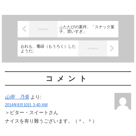
級 です。 こんにゃく級は、挿入不可
能です。 みかん級は、相手と...
ふたたびの案件、「スナック菓
子、買いすぎ」
おれも、耄碌（もうろく）した
ようだ。
コメント
山雨 乃兎
より:
2014年8月10日 3:40 AM
＞ビター・スイートさん
ナイスを有り難うございます。（＾。＾）