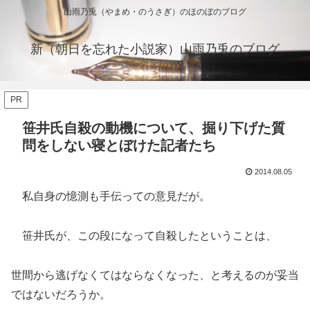
山雨乃兎（やまめ・のうさぎ）のほのぼのブログ
新（朝日を忘れた小説家）山雨乃兎のブログ
PR
笹井氏自殺の動機について、掘り下げた質
問をしない寝とぼけた記者たち
2014.08.05
私自身の憶測も手伝っての意見だが。
笹井氏が、この段になって自殺したということは、
世間から逃げなくてはならなくなった、と考えるのが妥当
ではないだろうか。