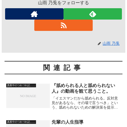
山雨 乃兎をフォローする
山雨 乃兎
関連記事
『舐められる人と舐められない
真夜中のつれづれ記……
人』の動画を観て思うこと。
「イエスマンだから舐められる。反対意
見があるなら、その場で言うべき」とい
う、舐められないための解決策を提示し
ていた動画だったんですけど。 これに
対して、僕の考察は、会議では言うのも
アリかもしれないが、現場で作業をして
先輩の人生指導
真夜中のつれづれ記……
いるときに、自分が他の方...