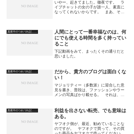
いやー、起きてました。徹夜です。 ラ
イブチャットの女の子が誰一人、素直に
なってくれないからです。 まあ、それ
はさておき。 自分が行動するときに、
或る先輩に言われたことを思いだすこと
が、よくあります。 今日は、それを紹
介してみたいと思います。...
人間にとって一番幸福なのは、何
真夜中のつれづれ記……
にでも使える時間を多く持ってい
ること
下記動画をみて、まったくその通りだと
思いました。
だから、貴方のブログは面白くな
真夜中のつれづれ記……
い！
マジョリティー（多数派）に迎合した意
見を書き、普段は、ファッションやラー
メンの写真ばかり載せる。 それは、貴
方が、既に有名人なら他人は見てくれま
すが、知名度がないのに、そんな記事ば
かり挙げていても、誰も見向きもしませ
利益を出さない転売、でも意味は
真夜中のつれづれ記……
んよ。 いや、なにも、ラ...
ある。
ヤフオク側が、最近、勧めていることな
のですが。 ヤフオクで買って、その買
った商品をヤフオクで売ってください