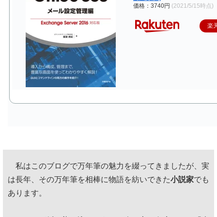
価格：3740円
(2021/5/15時点)
楽
私はこのブログで万年筆の魅力を綴ってきましたが、実
は長年、その万年筆を相棒に物語を紡いできた
小説家
でも
あります。