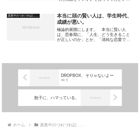
よ、ということです。 仕事として差益
を産みだそうとして転売するなら、古物
商許可をとってほしいところですが、
本当に頭の賢い人は、学生時代、
真夜中のつれづれ記……
「相場価格で買って、相場価格...
成績が悪い。
極論的展開にします。 本当に賢い人
は、思春期に、「人生、どう生きること
が正しいのか」とか、「清純な恋愛でな
くてはいけないのではないか」とか、
「人は、何のために生まれてきて、どこ
に向かっていくのだろう」という、人生
の壮大なテーマについて考えま...
DROPBOX、そりゃないよー
ー！
餃子に、ハマっている。
ホーム
真夜中のつれづれ記……