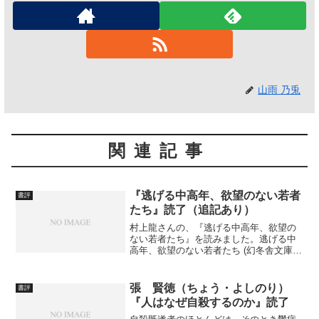
山雨 乃兎
関連記事
『逃げる中高年、欲望のない若者
書評
たち』読了（追記あり）
村上龍さんの、『逃げる中高年、欲望の
ない若者たち』を読みました。逃げる中
高年、欲望のない若者たち (幻冬舎文庫)
作者: 村上 龍出版社/メーカー: 幻冬舎発
売日: 2014/08/05メディア: 文庫例によっ
て、感想は追記をお待ちください。...
張 賢徳（ちょう・よしのり）
書評
『人はなぜ自殺するのか』読了