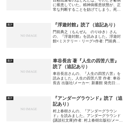
自殺既遂者のほとんどは、そのとき鬱病
に罹患していた。精神病罹患状態が、正
常な判断することを妨げてしまう。死の
うと思ったとき、或いは希死念慮が高ま
ってきたときにどうすればよいのか。剖
検調査で現状を知った上で、著者が回答
『浮遊封館』読了（追記あり）
書評
する。
門前典之（もんぜん のりゆき）さん
の、『浮遊封館』を読みました。浮遊封
館<ミステリー・リーグ>作者: 門前典之
出版社/メーカー: 原書房発売日:
2008/07/23メディア: ハードカバー 例に
よって、感想は追記で挙げます。 少し
遅れます...
車谷長吉 著『人生の四苦八苦』
書評
読了（追記あり）
車谷長吉さんの、『人生の四苦八苦』を
読みました。人生の四苦八苦 作者: 車谷
長吉 出版社/メーカー: 新書館 発売日:
2011/04/02 メディア: 単行本例によっ
て、感想は追記をお待ちください。追
記・感想幼い頃から蓄膿症を患われ、
『アンダーグラウンド』読了（追
書評
手...
記あり）
村上春樹さんの、『アンダーグラウン
ド』を読みました。アンダーグラウンド
(講談社文庫)作者: 村上春樹出版社/メーカ
ー: 講談社発売日: 2016/02/12メディア:
Kindle版 例によって、感想は追記で挙