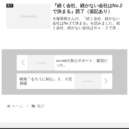
げますので、しばらくお待ちく...
『続く会社、続かない会社はNo.2
書評
で決まる』読了（追記あり）
大塚英樹さんの、『続く会社、続かない
会社はNo.2で決まる』を読みました。続
く会社、続かない会社はＮｏ．２で決ま
る (講談社＋α新書)作者: 大塚英樹出版社/
メーカー: 講談社発売日: 2013/05/02メデ
ィア: Kindle版 例によ...
so-netの安心サポート、親切だ
った。
映画『るろうに剣心』２、３完
視聴
ホーム
書評