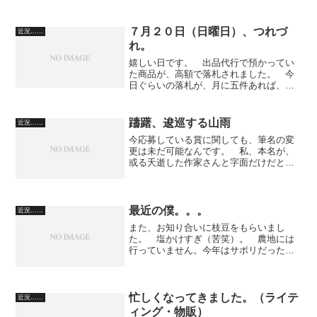
うど桜が見えます。 『げんきや』の唐
揚げが旨い！（こんな旨いものには、今
まで出くわしたことがない） ...
７月２０日（日曜日）、つれづ
近況……
れ。
嬉しい日です。 出品代行で預かってい
た商品が、高額で落札されました。 今
日ぐらいの落札が、月に五件あれば、生
計が成り立ちます。（代行手数料の入り
として） 何が幾らで落札されたかは、
下世話ですので書きません。 一方、Jく
躊躇、逡巡する山雨
近況……
んから預かっている商品...
今応募している賞に関しても、筆名の変
更は未だ可能なんです。 私、本名が、
或る夭逝した作家さんと字面だけだと全
く同じで、その名前は画数を易学で診断
すると非常にいいのですが。 本名を名
乗るのには抵抗があります。 本名と同
じ画数を使った、別の漢字...
最近の僕。。。
近況……
また、お知り合いに枝豆をもらいまし
た。 塩かけすぎ（苦笑）。 農地には
行っていません。今年はサボリだったな
ぁ。 昨日、亡き妻の七回忌法要を無事
終えました。 それから、夜中に煙草を
一箱無くしてしまって、いくら探しても
出てこなかったので、（酒も...
忙しくなってきました。（ライテ
近況……
ィング・物販）