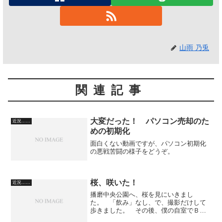
山雨 乃兎
関連記事
大変だった！ パソコン売却のた
近況……
めの初期化
面白くない動画ですが、パソコン初期化
の悪戦苦闘の様子をどうぞ。
桜、咲いた！
近況……
播磨中央公園へ、桜を見にいきまし
た。 「飲み」なし、で、撮影だけして
歩きました。 その後、僕の自室でＢさ
んと宴会。 自室兼事務所からも、ちょ