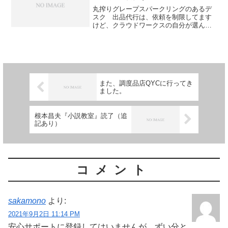
丸搾りグレープスパークリングのあるデ
スク 出品代行は、依頼を制限してます
けど、クラウドワークスの自分が選んだ
仕事が忙しくなってきました。（KDPの
出版原稿を整える仕事など） 仕入れて
売る物販のほうも最近順調です。 そし
て、文学賞の締め切りも...
また、調度品店QYCに行ってき
ました。
根本昌夫『小説教室』読了（追
記あり）
コメント
sakamono
より:
2021年9月2日 11:14 PM
安心サポートに登録してはいませんが、ずい分と