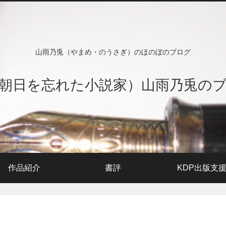
山雨乃兎（やまめ・のうさぎ）のほのぼのブログ
朝日を忘れた小説家）山雨乃兎の
作品紹介
書評
KDP出版支