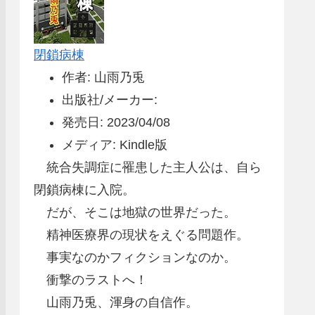
閉鎖病棟
作者: 山雨乃兎
出版社/メーカー:
発売日: 2023/04/08
メディア: Kindle版
統合失調症に罹患した主人公は、自ら
閉鎖病棟に入院。
だが、そこは地獄の世界だった。
精神医療界の現状をえぐる問題作。
事実なのかフィクションなのか。
衝撃のラストへ！
山雨乃兎、渾身の自信作。