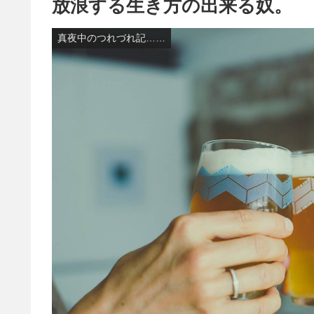
放浪する生き方の出来る奴。
真夜中のつれづれ記……