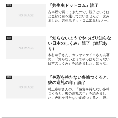
2006/04/21メディア: 新書 例によって、
『共生虫ドットコム』読了
書評
感想は追...
古本屋で買ってきたので、読了というほ
ど全部に目を通してはいませんが、読み
ました。共生虫ドットコム出版社/メーカ
ー: 講談社発売日: 2000/09/27メディア:
単行本（ソフトカバー） 大分まえに、
村上龍さんの『共生虫』の方は読んでい
たん...
『知らないようでやっぱり知らな
書評
い日本のしくみ』読了（追記あ
り）
木村恭子さん、カツヤマケイコさん共著
の、『知らないようでやっぱり知らない
日本のしくみ』を読みました。知らない
ようでやっぱり知らない日本のしくみ―
政治のイラモヤがすっきりする! 爆笑★コ
ミックエッセイ 出版社/メーカー: 日本経
『色彩を持たない多崎つくると、
書評
済新聞出版 発...
彼の巡礼の年』読了
村上春樹さんの、『色彩を持たない多崎
つくると、彼の巡礼の年』を読みまし
た。色彩を持たない多崎つくると、彼の
巡礼の年 (文春文庫)作者: 村上 春樹出版
社/メーカー: 文藝春秋発売日: 2015/12/04
メディア: ペーパーバック 私が感想...