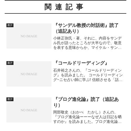
関連記事
『サンデル教授の対話術』読了
書評
（追記あり）
小林正弥氏・著、それに、内容をサンデ
ル氏が語ったところが大半なので、敬意
を表する意味からか、マイケル・サンデ
ル氏も著者となっている、『サンデル教
授の対話術』を読みました。サンデル教
授の対話術 ( )出版社/メーカー: NHK出
『コールドリーディング』
書評
版発売日: 2...
石井裕之さんの、『コールドリーディン
グ』を読みました。 コールドリーディン
グ~ニセ占い師に学ぶ! 信頼させる「話し
方」の技術 (FOREST MINI BOOK)
(FOREST MINI BOOK) (FOREST MINI
BOOK)作...
『ブログ進化論』読了（追記あ
書評
り）
岡部敬史（おかべ たかし）さんの、
『ブログ進化論ーーーなぜ人は日記を晒
すのか』を読みました。ブログ進化論—
なぜ人は日記を晒すのか作者: 岡部 敬史
出版社/メーカー: 講談社発売日: