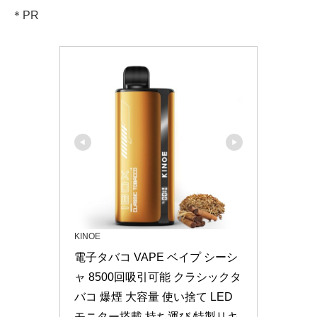
＊PR
KINOE
電子タバコ VAPE ベイプ シーシ
ャ 8500回吸引可能 クラシックタ
バコ 爆煙 大容量 使い捨て LED
モニター搭載 持ち運び 特製リキ