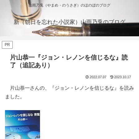
山雨乃兎（やまめ・のうさぎ）のほのぼのブログ
新（朝日を忘れた小説家）山雨乃兎のブログ
PR
片山恭一『ジョン・レノンを信じるな』読
了（追記あり）
2022.07.07
2023.10.17
片山恭一さんの、『ジョン・レノンを信じるな』を読み
ました。