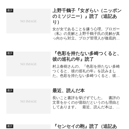
戦う論理 (中公新書) 作者: 石川明人 出版
社/メーカー: 中央公論新社 発売日:
上野千鶴子『女ぎらい（ニッポン
書評
2019/...
のミソジニー）』読了（追記あ
り）
女が女であることを嫌う心理。ブロガー
（私）の見解と上野千鶴子氏の見解が真
っ向から対立。ブログ管理人が徹底的な
批判を展開する！
『色彩を持たない多崎つくると、
書評
彼の巡礼の年』読了
村上春樹さんの、『色彩を持たない多崎
つくると、彼の巡礼の年』を読みまし
た。色彩を持たない多崎つくると、彼の
巡礼の年 (文春文庫)作者: 村上 春樹出版
社/メーカー: 文藝春秋発売日: 2015/12/04
メディア: ペーパーバック 私が感想...
最近、読んだ本
書評
長いこと書評を挙げずでした。 書評の
文章をかくのが億劫だというのも理由と
してあります。 最近、読んだ本は、キ
リスト教を問いなおす (ちくま新書)作者:
土井 健司出版社/メーカー: 筑摩書房発売
日: 2003/08/011億稼ぐ! メールマ...
『センセイの鞄』読了（追記あ
書評