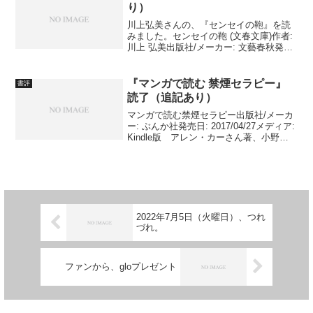
り）
川上弘美さんの、『センセイの鞄』を読
みました。センセイの鞄 (文春文庫)作者:
川上 弘美出版社/メーカー: 文藝春秋発売
日: 2004/09/03メディア: 文庫 感想は、
追記で挙げますので、しばらくお待ちく
ださい。 追記：感想 会社勤め...
『マンガで読む 禁煙セラピー』
書評
読了（追記あり）
マンガで読む禁煙セラピー出版社/メーカ
ー: ぶんか社発売日: 2017/04/27メディア:
Kindle版 アレン・カーさん著、小野綾
さん監修・訳、桐ヶ谷ユウジさん作画
（マンガ）の『マンガで読む 禁煙セラピ
ー』を読みました。 例によって、...
2022年7月5日（火曜日）、つれ
づれ。
ファンから、gloプレゼント