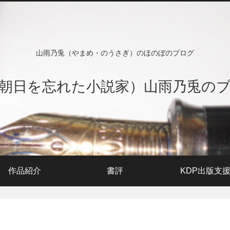
山雨乃兎（やまめ・のうさぎ）のほのぼのブログ
朝日を忘れた小説家）山雨乃兎の
作品紹介
書評
KDP出版支