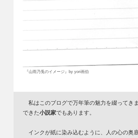
『山雨乃兎のイメージ』by yori画伯
私はこのブログで万年筆の魅力を綴ってきま
できた
小説家
でもあります。
インクが紙に染み込むように、人の心の奥底