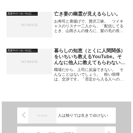
だけるかどうかが一番大事です。 著者
さんが、「ホントは、もっとこうしてほ
しかったけど、今さら言えないしな」と
亡き妻の幽霊が見えるらしい。
真夜中のつれづれ記……
納得しないままお金だけを...
お寿司と唐揚げで、贅沢三昧。 ツイキ
ャスのリスナー二人から、「配信してる
とき、山雨さんの後ろに、髪の毛の長い
女の人のシルエットが見える」 と言わ
れた。 どうも、亡き妻の幽霊らしい。
「私以外の女の人に行かんといてよ」
という意味の想念も感じる...
暮らしの知恵（とくに人間関係）
真夜中のつれづれ記……
をいちいち教えるYouTube。そ
んなに他人に教えてもらわないと
他人と付き合えませんか。
職場だから、上司に反論できない。 そ
んなことはないでしょう。 軽い喧嘩
は、交渉です。「否定から入る人への対
処法」とかを説明している動画がありま
すが、そんな遠回りなテクニックを身に
つける必要はないです。「お前、いちい
ちおれの言うことを否定する...
人は独りでは生きてゆけない