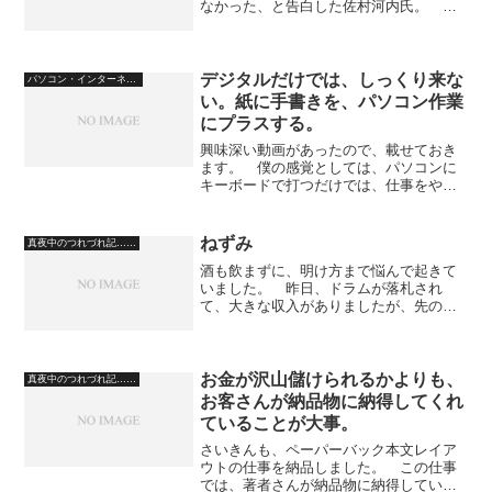
なかった、と告白した佐村河内氏。 自
分は、イメージを伝えて、別の作曲家に
制作してもらっていた、ということらし
い。 これは、大問題ですよ。 小説家
が、弟子に作品を書かせて...
デジタルだけでは、しっくり来な
パソコン・インターネット
い。紙に手書きを、パソコン作業
にプラスする。
興味深い動画があったので、載せておき
ます。 僕の感覚としては、パソコンに
キーボードで打つだけでは、仕事をやっ
た気になれないんですね。 とくに、一
時的に憶えておきたい数字や語句は、キ
ーボードの下に敷いた紙にメモしま
ねずみ
真夜中のつれづれ記……
す。 決定するまでの要素を、...
酒も飲まずに、明け方まで悩んで起きて
いました。 昨日、ドラムが落札され
て、大きな収入がありましたが、先のこ
とを考えると一時的に今はよくても、ど
こかで行き詰まるだろうし、と。 自営
の仕事、依頼なし。 文学賞受賞は、い
つになるか分からない。 な...
お金が沢山儲けられるかよりも、
真夜中のつれづれ記……
お客さんが納品物に納得してくれ
ていることが大事。
さいきんも、ペーパーバック本文レイア
ウトの仕事を納品しました。 この仕事
では、著者さんが納品物に納得していた