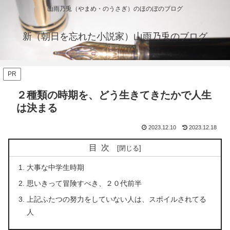
山雨乃兎（やまめ・のうさぎ）のほのぼのブログ
新（朝日を忘れた小説家）山雨乃兎のブログ
PR
２種類の時期を、どう生きてきたかで人生
は決まる
2023.12.10
2023.12.18
目次
大事な中学生時期
思いきって冒険すべき、２０代前半
上記ふたつの努力をしていない人は、スポイルされてる
人