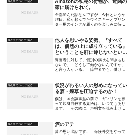
Amazonの私宛の荷物が、近隣の
真夜中のつれづれ記……
家に届けられて。
全部済んだ話なんですが、今日というか
昨日、私が頼んでたウイスキーとプリン
ター用のインクが届くのを楽しみに待っ
ていたのですが……。 自分の用事で買
い物に出掛けている時刻に、我が家へ配
達されていることが分かりまして、配達
他人を思いやる姿勢、『すべて
真夜中のつれづれ記……
状況をみると、「住人の方...
は、偶然の上に成り立っている』
ということを肝に銘じないといけ
ない。
障害者に対して、個別の病状を聞きもし
ないで、「どうして働かないんですか」
と言う人がいる。 障害者でも、働ける
状態の人と働けない状態の人がいる。
貧乏な人に対して、「貴方の努力が足り
ないからですよ」と言うのは簡単だ
状況がわるい人の慰めになってい
真夜中のつれづれ記……
が。 幸福かどうかは、遺伝的...
る酒・煙草を圧迫するのか！
僕は、国会議事堂の前で、ガソリンを被
って焼身自殺する覚悟は、いつでもあり
ます。 その際に、声明文を読み上げる
くらいのことはやるつもりです。 何
故、煙草を値上げするのですか？ 煙草
は、今でも充分に高いです。 現在で
酒のアテ
真夜中のつれづれ記……
も、煙草一箱分で、発泡酒が二...
昔の思い出話です。 保険外交をやって