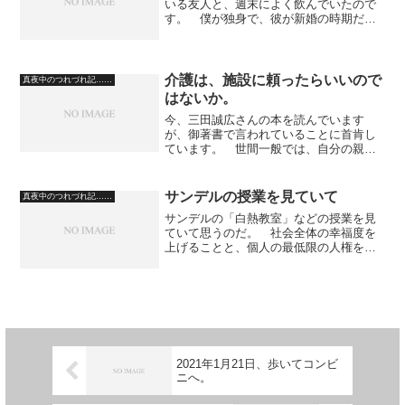
いる友人と、週末によく飲んでいたので
す。 僕が独身で、彼が新婚の時期だっ
たのですが、 彼は、どちらかという
と、そんなに酒に強くなく、それでも、
男友達と週に一回心おきなく喋るという
のは彼にとっても愉しみだっ...
介護は、施設に頼ったらいいので
真夜中のつれづれ記……
はないか。
今、三田誠広さんの本を読んでいます
が、御著書で言われていることに首肯し
ています。 世間一般では、自分の親を
介護施設に入れるのは、情がない、と思
われないだろうか、と世間体を気にして
自宅で認知症の親の面倒を看るといった
サンデルの授業を見ていて
真夜中のつれづれ記……
状況が、よくあるらしいので...
サンデルの「白熱教室」などの授業を見
ていて思うのだ。 社会全体の幸福度を
上げることと、個人の最低限の人権を護
ることの、仮定的な議論で設定される状
況に、片や、恣意的な殺人が伴うものが
多すぎる。 選択の余地なく、動きとし
て避けられないことの中に...
2021年1月21日、歩いてコンビ
ニへ。