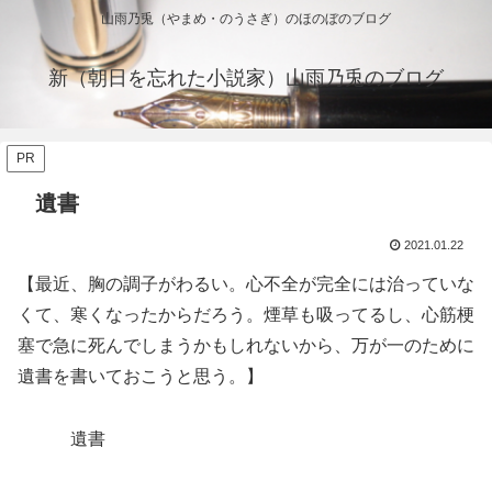
山雨乃兎（やまめ・のうさぎ）のほのぼのブログ
新（朝日を忘れた小説家）山雨乃兎のブログ
PR
遺書
2021.01.22
【最近、胸の調子がわるい。心不全が完全には治っていな
くて、寒くなったからだろう。煙草も吸ってるし、心筋梗
塞で急に死んでしまうかもしれないから、万が一のために
遺書を書いておこうと思う。】
遺書