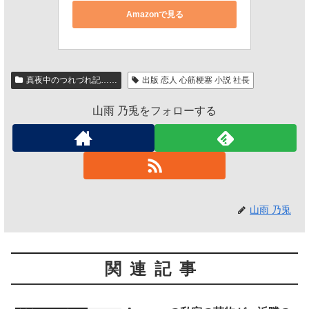
Amazonで見る
真夜中のつれづれ記……
出版 恋人 心筋梗塞 小説 社長
山雨 乃兎をフォローする
山雨 乃兎
関連記事