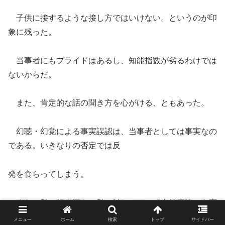
子供に接するような接し方ではいけない。というのが印
象に残った。
当事者にもプライドはあるし、知能指数が劣るわけでは
ないからだ。
また、肯定的な話の聞き方を心がける、ともあった。
幻聴・幻覚による事実誤認は、当事者としては事実なの
である。いきなりの否定では反
発を食らってしまう。
また、私の担当医も、私に対しては、「支持療法」を実
践している。真面目で自発的に
メニュー
ホーム
検索
トップ
サイドバー