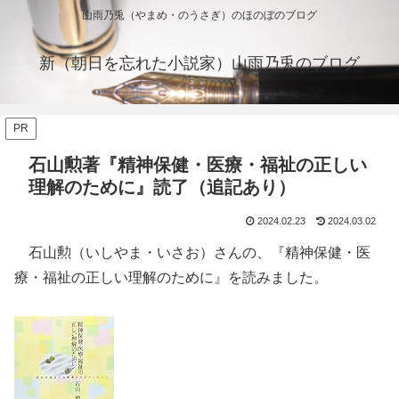
山雨乃兎（やまめ・のうさぎ）のほのぼのブログ
新（朝日を忘れた小説家）山雨乃兎のブログ
PR
石山勲著『精神保健・医療・福祉の正しい
理解のために』読了（追記あり）
2024.02.23
2024.03.02
石山勲（いしやま・いさお）さんの、『精神保健・医
療・福祉の正しい理解のために』を読みました。