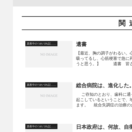
関
遺書
真夜中のつれづれ記……
【最近、胸の調子がわるい。
吸ってるし、心筋梗塞で急に
うと思う。】 遺書 皆さん
総合病院は、進化した
真夜中のつれづれ記……
ご存知のとおり、歯科に通っ
起こしているということで、
ます。 統合失調症の治療のた
日本政府は、何故、自
真夜中のつれづれ記……