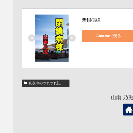
閉鎖病棟
Amazonで見る
真夜中のつれづれ記……
山雨 乃