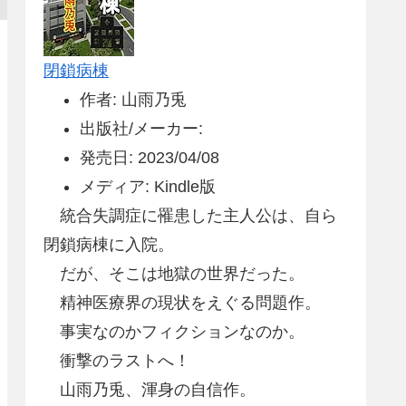
閉鎖病棟
作者: 山雨乃兎
出版社/メーカー:
発売日: 2023/04/08
メディア: Kindle版
統合失調症に罹患した主人公は、自ら
閉鎖病棟に入院。
だが、そこは地獄の世界だった。
精神医療界の現状をえぐる問題作。
事実なのかフィクションなのか。
衝撃のラストへ！
山雨乃兎、渾身の自信作。