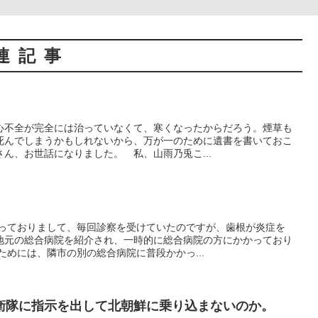
連記事
心不全が完全には治っていなくて、寒くなったからだろう。煙草も
死んでしまうかもしれないから、万が一のために遺書を書いておこ
、お世話になりました。 私、山雨乃兎こ...
。
ておりまして、毎回診察を受けていたのですが、歯根が炎症を
地元の総合病院を紹介され、一時的に総合病院の方にかかっており
めには、隣市の別の総合病院に普段かかっ...
衛隊に指示を出して北朝鮮に乗り込まないのか。