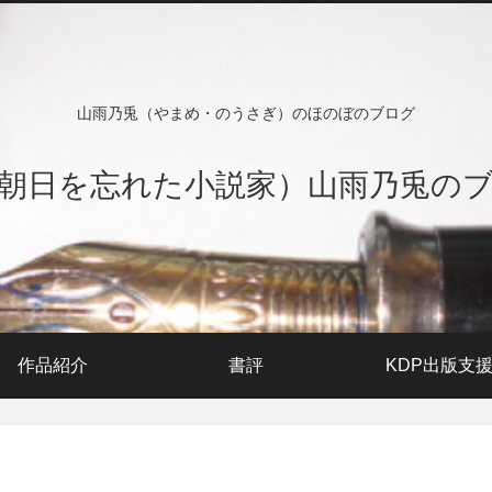
山雨乃兎（やまめ・のうさぎ）のほのぼのブログ
朝日を忘れた小説家）山雨乃兎の
作品紹介
書評
KDP出版支