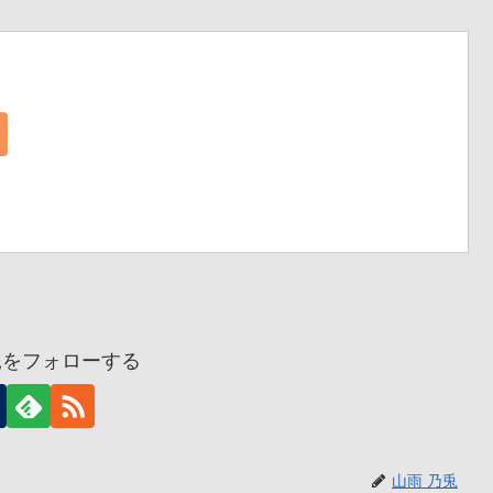
兎をフォローする
山雨 乃兎