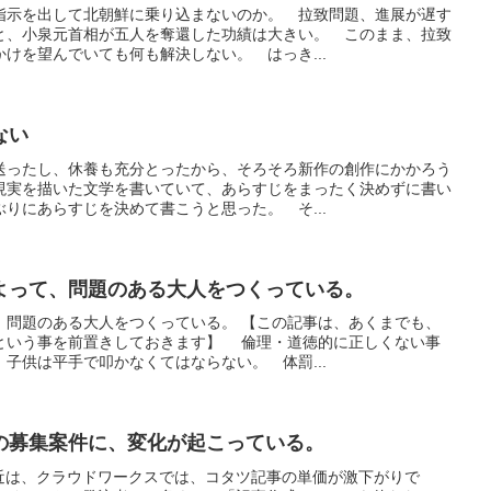
指示を出して北朝鮮に乗り込まないのか。 拉致問題、進展が遅す
と、小泉元首相が五人を奪還した功績は大きい。 このまま、拉致
けを望んでいても何も解決しない。 はっき...
ない
送ったし、休養も充分とったから、そろそろ新作の創作にかかろう
現実を描いた文学を書いていて、あらすじをまったく決めずに書い
りにあらすじを決めて書こうと思った。 そ...
よって、問題のある大人をつくっている。
、問題のある大人をつくっている。 【この記事は、あくまでも、
という事を前置きしておきます】 倫理・道徳的に正しくない事
子供は平手で叩かなくてはならない。 体罰...
の募集案件に、変化が起こっている。
最近は、クラウドワークスでは、コタツ記事の単価が激下がりで