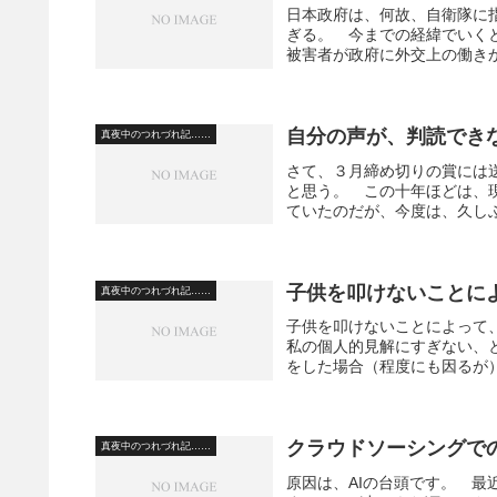
日本政府は、何故、自衛隊に
ぎる。 今までの経緯でいく
被害者が政府に外交上の働きか
自分の声が、判読でき
真夜中のつれづれ記……
さて、３月締め切りの賞には
と思う。 この十年ほどは、
ていたのだが、今度は、久しぶ
子供を叩けないことに
真夜中のつれづれ記……
子供を叩けないことによって
私の個人的見解にすぎない、
をした場合（程度にも因るが）
クラウドソーシングで
真夜中のつれづれ記……
原因は、AIの台頭です。 