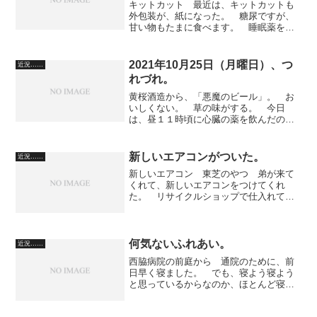
キットカット 最近は、キットカットも
外包装が、紙になった。 糖尿ですが、
甘い物もたまに食べます。 睡眠薬を飲
むと、12時間寝てしまうのです。現在、
薬の調整中です。 なので、三日に一
度、徹夜してしまうのです。長く寝ると
2021年10月25日（月曜日）、つ
近況……
活動時間が少なく、勿体な...
れづれ。
黄桜酒造から、「悪魔のビール」。 お
いしくない。 草の味がする。 今日
は、昼１１時頃に心臓の薬を飲んだのか
飲んでないのか、思い出せなくなってし
まって、午後４時に、改めて薬を飲ん
だ。 二回飲んでいたとすると、かなり
新しいエアコンがついた。
近況……
問題だそうだ。 イグザレルト...
新しいエアコン 東芝のやつ 弟が来て
くれて、新しいエアコンをつけてくれ
た。 リサイクルショップで仕入れてき
た中古だって。 外観は新品そのもの。
効きも充分です。 これで、快適な夏ラ
イフが送れます。【3/5限定!抽選＆エント
リーで100％Pバッ...
何気ないふれあい。
近況……
西脇病院の前庭から 通院のために、前
日早く寝ました。 でも、寝よう寝よう
と思っているからなのか、ほとんど寝れ
ませんでした。 家からは、めぐりんで
移動。 採血、精神科、循環器科、と肝