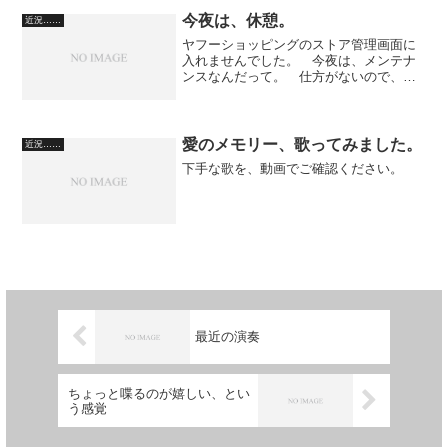
臓内科へ順次移動。 それぞれの科で待
たされる時間が長い。 本...
今夜は、休憩。
近況……
ヤフーショッピングのストア管理画面に
入れませんでした。 今夜は、メンテナ
ンスなんだって。 仕方がないので、オ
ークション出品をしようか、と思ったの
ですが、友人から預かってるハンディー
掃除機、吸塵力が不安。 そこで、吸塵
力のテストをしようか、と...
愛のメモリー、歌ってみました。
近況……
下手な歌を、動画でご確認ください。
最近の演奏
ちょっと喋るのが嬉しい、とい
う感覚