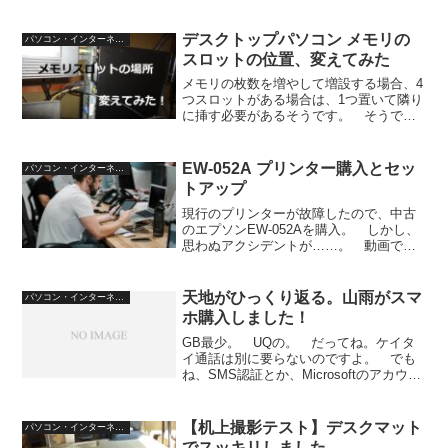
デスクトップパソコン メモリの
パソコン・インターネット
スロットの位置、変えてみた
メモリの枚数を増やして増設する場合、4
つスロットがある場合は、1つ置いて隣り
に挿す必要があるそうです。 そうでな
いと、デュアルで動作しないそうなの
で、早速差し替えてみました。 詳細
は、動画で。
EW-052A プリンター購入とセッ
パソコン・インターネット
トアップ
現行のプリンターが故障したので、中古
のエプソンEW-052Aを購入。 しかし、
思わぬアクシデントが……。 動画でご
確認ください。
天地がひっくり返る。山雨がスマ
パソコン・インターネット
ホ購入しました！
GB最少。 UQの。 だってね。ケイタ
イ通話は別に要らないのですよ。 でも
ね、SMS認証とか、Microsoftのアカウン
トに認証のためにスマホのセキュリティ
ーソフトを導入しないといけないと
か。 クラウドワークスの案件でも、ア
【机上撮影テスト】デスクマット
パソコン・インターネット
ンケート案件に...
でスッキリしました。