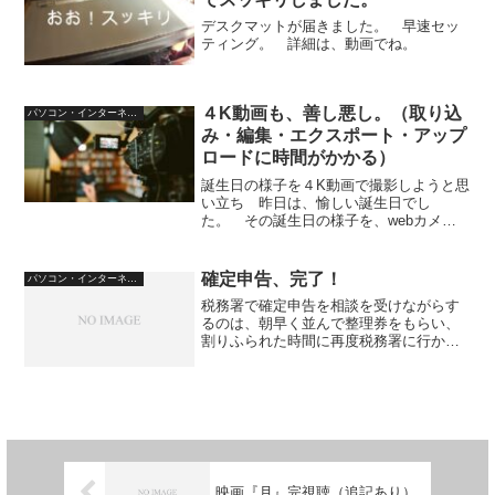
デスクマットが届きました。 早速セッ
ティング。 詳細は、動画でね。
４K動画も、善し悪し。（取り込
パソコン・インターネット
み・編集・エクスポート・アップ
ロードに時間がかかる）
誕生日の様子を４K動画で撮影しようと思
い立ち 昨日は、愉しい誕生日でし
た。 その誕生日の様子を、webカメラ
とデジタルカメラで同時録画していたの
です。 試してみようという気があっ
て、デジタルカメラは、４Kで動画を撮り
確定申告、完了！
パソコン・インターネット
ました。４Kデータは、P...
税務署で確定申告を相談を受けながらす
るのは、朝早く並んで整理券をもらい、
割りふられた時間に再度税務署に行かな
ければならない、という邪魔臭さ。 ス
マホでLINEで予約をとることも出来るけ
ど、僕の場合、その予約をとった決まっ
た時間に合わせるのが...
映画『月』完視聴（追記あり）