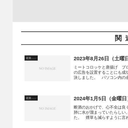
関
2023年8月26日（土
近況……
ミートコロッケと唐揚げ ブ
の広告を設置することにも成
決しました。 パソコン内の余
2024年1月5日（金曜
近況……
断酒のおかげで、心不全は良
肺に水が溜まっていたらしい。B
た。 煙草も減らすように言わ