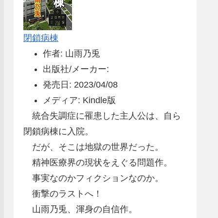
閉鎖病棟
作者: 山雨乃兎
出版社/メーカー:
発売日: 2023/04/08
メディア: Kindle版
統合失調症に罹患した主人公は、自ら
閉鎖病棟に入院。
だが、そこは地獄の世界だった。
精神医療界の現状をえぐる問題作。
事実なのかフィクションなのか。
衝撃のラストへ！
山雨乃兎、渾身の自信作。