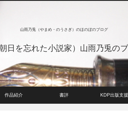
山雨乃兎（やまめ・のうさぎ）のほのぼのブログ
朝日を忘れた小説家）山雨乃兎の
作品紹介
書評
KDP出版支