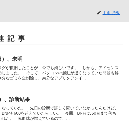
山雨 乃兎
連記事
曜日）、未明
ログが復旧したことが、今でも嬉しいです。 しかも、アドセンス
功しました。 そして、パソコンの起動が遅くなっていた問題も解
分なゴミを全削除し、余分なアプリをアンイ...
日）、診断結果
くなっていた。 先日の診断で詳しく聞いていなかったんだけど、
NPも600を超えていたらしい。 今回、BNPは360台まで落ち
れた。 赤血球が増えているので、...