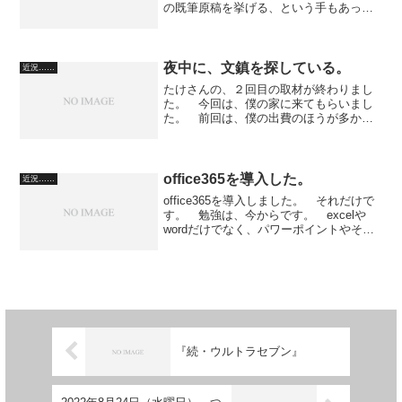
の既筆原稿を挙げる、という手もあった
のだが、「どうでもいいや」と思ってア
ップなし。 ライブチャットを一晩中や
っていた。 堀江貴文さんが、「食うた
めには仕事はしない。食う...
夜中に、文鎮を探している。
近況……
たけさんの、２回目の取材が終わりまし
た。 今回は、僕の家に来てもらいまし
た。 前回は、僕の出費のほうが多かっ
たので、今回は、たけさんにご馳走にな
りました。 鳥鍋をつくってもらいまし
た。 調理がプロ。【調理手順 たけさ
んが実際にやったのとは微...
office365を導入した。
近況……
office365を導入しました。 それだけで
す。 勉強は、今からです。 excelや
wordだけでなく、パワーポイントやその
他のアプリが一式セットになっているの
がいい。 原稿は、一太郎で打って、仕
事の書類はwordで。 スーパーのATM
へ...
『続・ウルトラセブン』