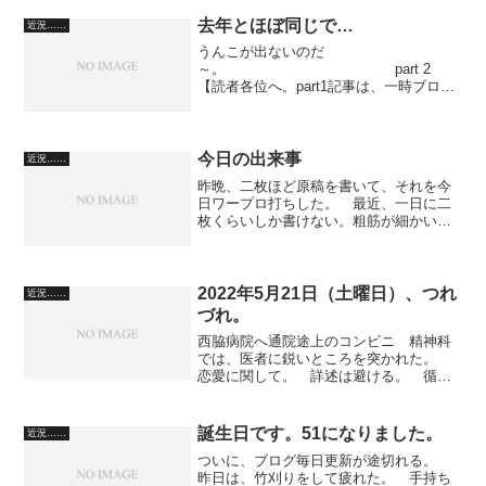
去年とほぼ同じで…
近況……
うんこが出ないのだ
～。 part 2
【読者各位へ。part1記事は、一時ブログ
閉鎖への動きの為、消失いたしまし
た。】 思えば、毎年、この時期、排便
障害になっている。 それは当然だろ
う。と、自戒する。 酒の充てに、ス
今日の出来事
近況……
ナ...
昨晩、二枚ほど原稿を書いて、それを今
日ワープロ打ちした。 最近、一日に二
枚くらいしか書けない。粗筋が細かい部
分は創っておらず、登場人物が多すぎる
作品だからだ。 メールマガジンを二つ
配信予約して、部屋の掃除をする。 煙
草を買いに、原付で出たら...
2022年5月21日（土曜日）、つれ
近況……
づれ。
西脇病院へ通院途上のコンビニ 精神科
では、医者に鋭いところを突かれた。
恋愛に関して。 詳述は避ける。 循環
器科の医者は、「また出来るわ」と、次
の恋愛対象が出来ることを言っていた。
「どうやって知りあうの？」（医師）
誕生日です。51になりました。
近況……
「ライブ配信アプリがあるん...
ついに、ブログ毎日更新が途切れる。
昨日は、竹刈りをして疲れた。 手持ち