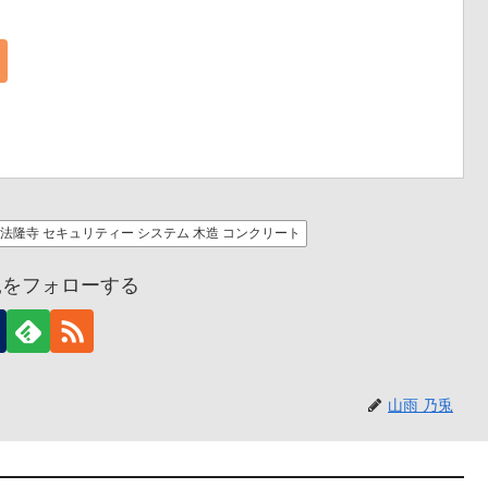
校 法隆寺 セキュリティー システム 木造 コンクリート
兎をフォローする
山雨 乃兎