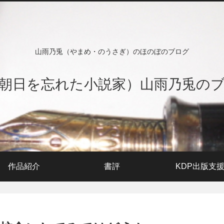
山雨乃兎（やまめ・のうさぎ）のほのぼのブログ
朝日を忘れた小説家）山雨乃兎の
作品紹介
書評
KDP出版支