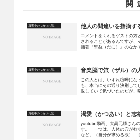
関
他人の間違いを指摘す
真夜中のつれづれ記……
コメントをくれるゲストの方
されることがあるんですが、
拙著『壁蝨（だに）』のなかで
音楽脳で笊（ザル）の
真夜中のつれづれ記……
この人とは、いずれ喧嘩にな
も、本当にその通り決別して
返していて気づいたのだが、喧
渇愛（かつあい）と志
真夜中のつれづれ記……
youtube動画、大禺元勝
す。 一つは、人体の穴が欲
など。（自分が求める欲） も