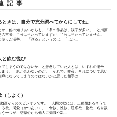
連記事
るときは、自分で充分調べてからにしてね。
とか、他の知りあいからも、「君の作品は、誤字が多い」 と指摘
その主張、半分は当たっていますが、半分は当たっていません。
使った漢字。 「測る」というのは、「はか...
人と飲む悦び
ってしまうのではないか、と懸念していた人とは、いずれの場合
しまう。 肌が合わないのだ。 それで、昨夜、それについて思い
嘩になってしまうのではないかと思った相手は...
欲（しよく）
さんの動画からのスピンオフです。 人間の欲には、二種類あるそうで
する欲。渇愛（かつあい）。 食欲、性欲、睡眠欲、物欲、名誉欲
う一つが、慈悲心から他人に知識や親...