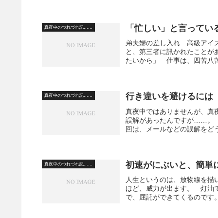
「忙しい」と言ってい
真夜中のつれづれ記……
弟夫婦の差し入れ 高級アイ
と、第三者に訊かれたことが
たいから」 仕事は、四苦八苦
行き違いを避けるには
真夜中のつれづれ記……
真夜中ではありませんが、真
誤解があったんですが……。
回は、メールなどの誤解をどう
初速がにぶいと、簡単
真夜中のつれづれ記……
人生というのは、放物線を描
ほど、威力が出ます。 灯油
で、屈託ができてくるのです。