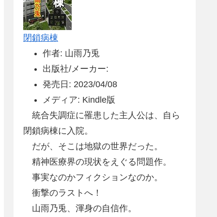
閉鎖病棟
作者: 山雨乃兎
出版社/メーカー:
発売日: 2023/04/08
メディア: Kindle版
統合失調症に罹患した主人公は、自ら
閉鎖病棟に入院。
だが、そこは地獄の世界だった。
精神医療界の現状をえぐる問題作。
事実なのかフィクションなのか。
衝撃のラストへ！
山雨乃兎、渾身の自信作。