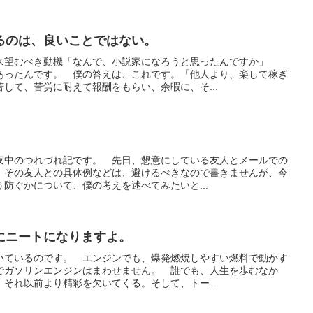
るのは、良いことではない。
ス望むべき動機「なんで、小説家になろうと思ったんですか」
あったんです。 僕の答えは、これです。「他人より、楽して稼ぎ
して、苦労に耐えて報酬をもらい、余暇に、そ...
夜中のつれづれ記です。 先日、懇意にしている友人とメールでの
 その友人との具体例などは、避けるべきなので書きませんが、今
防ぐかについて、僕の考えを述べてみたいと...
にニートになりますよ。
いているのです。 エンジンでも、爆発燃焼しやすい燃料で動かす
でガソリンエンジンはまわせません。 誰でも、人生を歩むなか
それ以前より精彩を欠いてくる。そして、トー...