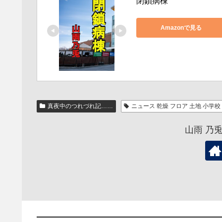
閉鎖病棟
Amazonで見る
真夜中のつれづれ記……
ニュース 乾燥 フロア 土地 小学
山雨 乃