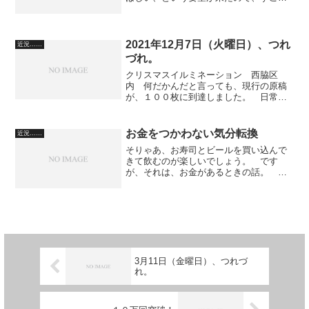
過去のことを。第一回目の家出のとき、
寝るところにも困って（銀行が休みで金
を下ろせなかった）、たしか新宿あたり
を深夜にうろうろしていた...
2021年12月7日（火曜日）、つれ
近況……
づれ。
クリスマスイルミネーション 西脇区
内 何だかんだと言っても、現行の原稿
が、１００枚に到達しました。 日常を
そのまま書く。そして、回想をはさむ。
思考したことを書く。そして、書ききっ
たあとに、全体の流れのスピード感を出
お金をつかわない気分転換
近況……
すために、部分的に削除する...
そりゃあ、お寿司とビールを買い込んで
きて飲むのが楽しいでしょう。 です
が、それは、お金があるときの話。 最
近、近所を散歩しています。 総合市民
センターに寄って、トイレを借りま
す。 綺麗なトイレで、ウォシュレット
完備。音消し用の音も出ます。 ...
3月11日（金曜日）、つれづ
れ。