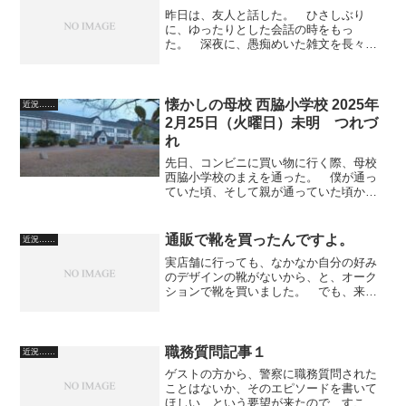
昨日は、友人と話した。 ひさしぶり
に、ゆったりとした会話の時をもっ
た。 深夜に、愚痴めいた雑文を長々と
書いた。 煙草が切れて、エコーしかな
かったので、それを喫った。 もう、殆
ど明け方になってきた頃、「否、こんな
ことではいけない」と思い、小説...
懐かしの母校 西脇小学校 2025年
近況……
2月25日（火曜日）未明 つれづ
れ
先日、コンビニに買い物に行く際、母校
西脇小学校のまえを通った。 僕が通っ
ていた頃、そして親が通っていた頃か
ら、改修は何度かあったようだが、同じ
体積で今も建っている。 改修といって
も、最初に建築したときの素材（木材）
通販で靴を買ったんですよ。
近況……
は、一部残しているようで、...
実店舗に行っても、なかなか自分の好み
のデザインの靴がないから、と、オーク
ションで靴を買いました。 でも、来て
みると、生地の末端の処理が粗い、とい
うか、返し綴じ込みがしてなくて、その
ままだったんですね。 でもね、大体、
写真で、その辺のことは分...
職務質問記事１
近況……
ゲストの方から、警察に職務質問された
ことはないか、そのエピソードを書いて
ほしい、という要望が来たので、すこし