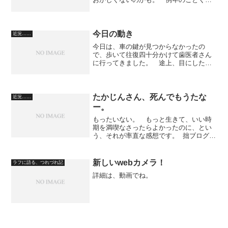
手と口を清めます。 おみくじ番号、４
２番です。よりによって。 でも、大吉
でした。・願い事 初めに気をつけない
と途中で失敗します。・縁談 ...
今日の動き
近況……
今日は、車の鍵が見つからなかったの
で、歩いて往復四十分かけて歯医者さん
に行ってきました。 途上、目にした桜
です。 煙草は、まだ店によってはマイ
ルドセブンがありますね。 マイルドセ
ブンだと、ぜんぜんOKです。 昨日、目
にした光景なのですが、ス...
たかじんさん、死んでもうたな
近況……
ー。
もったいない。 もっと生きて、いい時
期を満喫なさったらよかったのに、とい
う、それが率直な感想です。 拙ブログの
ことも、テレビ放送で、ピー音で消され
てはいたけど何度も採り上げてくださっ
て、そのおかげでアクセスも上がりまし
新しいwebカメラ！
ラフに語る、つれづれ記
た。グーグルの検索ヒ...
詳細は、動画でね。