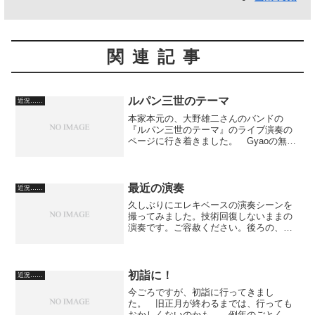
関連記事
ルパン三世のテーマ
近況……
本家本元の、大野雄二さんのバンドの
『ルパン三世のテーマ』のライブ演奏の
ページに行き着きました。 Gyaoの無料
視聴ページですので、皆さん、動画再生
の無料アプリケーションを導入されて、
是非とも観てください。 編成として、
リズムセクション、エレ...
最近の演奏
近況……
久しぶりにエレキベースの演奏シーンを
撮ってみました。技術回復しないままの
演奏です。ご容赦ください。後ろの、買
い物袋が気になって仕方ない様子です。
（笑）お値打ち価格のビンテージ・プレ
ベ!!Fender USA フェンダー 1959 Preci...
初詣に！
近況……
今ごろですが、初詣に行ってきまし
た。 旧正月が終わるまでは、行っても
おかしくないのかも。 例年のごとく、