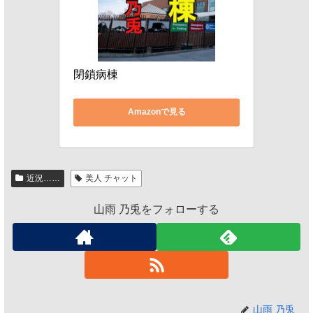
閉鎖病棟
Amazonで見る
近況……
美人 チャット
山雨 乃兎をフォローする
山雨 乃兎