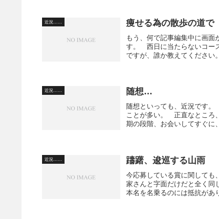
痩せる為の散歩の道で
近況……
もう、何で記事編集中に画面
す。 西日に当たらないコー
ですが、誰か教えてください。
随想…
近況……
随想といっても、近況です。
ことが多い。 正直なところ
期の段階、お会いしてすぐに、
躊躇、逡巡する山雨
近況……
今応募している賞に関しても
家さんと字面だけだと全く同
本名を名乗るのには抵抗があり