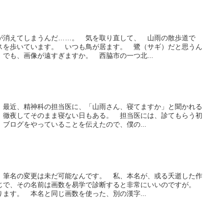
が消えてしまうんだ……。 気を取り直して、 山雨の散歩道で
スを歩いています。 いつも鳥が居ます。 鷺（サギ）だと思うん
でも、画像が遠すぎますか。 西脇市の一つ北...
 最近、精神科の担当医に、「山雨さん、寝てますか」と聞かれる
、徹夜してそのまま寝ない日もある。 担当医には、診てもらう初
ブログをやっていることを伝えたので、僕の...
、筆名の変更は未だ可能なんです。 私、本名が、或る夭逝した作
じで、その名前は画数を易学で診断すると非常にいいのですが。
ます。 本名と同じ画数を使った、別の漢字...