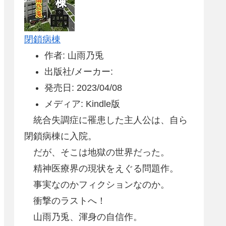
閉鎖病棟
作者: 山雨乃兎
出版社/メーカー:
発売日: 2023/04/08
メディア: Kindle版
統合失調症に罹患した主人公は、自ら
閉鎖病棟に入院。
だが、そこは地獄の世界だった。
精神医療界の現状をえぐる問題作。
事実なのかフィクションなのか。
衝撃のラストへ！
山雨乃兎、渾身の自信作。