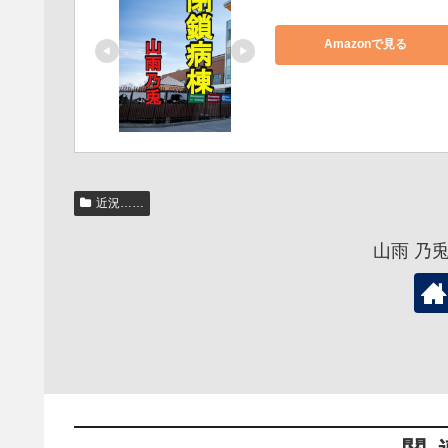
Amazonで見る
近況……
山雨 乃