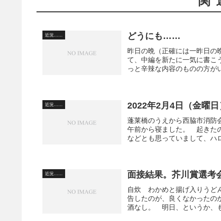
関
どうにも……
近況……
昨日の晩（正確には一昨日の
て、中編を新たに一気に書こ
っと辛辣な内容のものの方がい
2022年2月4日（金曜
近況……
蓬莱橋のうえから西脇市消防
午前から寝ました。 起きた
などとも思っていまして、ハロ
面接結果。芥川賞選考
近況……
自炊 わかめと揚げ入りうど
告したのが、良くなかったの
酒なし。 明日、というか、も