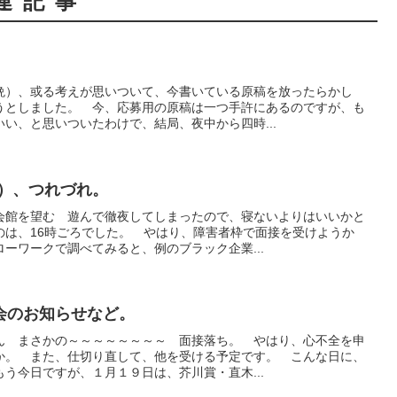
連記事
晩）、或る考えが思いついて、今書いている原稿を放ったらかし
うとしました。 今、応募用の原稿は一つ手許にあるのですが、も
い、と思いついたわけで、結局、夜中から四時...
日）、つれづれ。
会館を望む 遊んで徹夜してしまったので、寝ないよりはいいかと
のは、16時ごろでした。 やはり、障害者枠で面接を受けようか
ーワークで調べてみると、例のブラック企業...
会のお知らせなど。
ん まさかの～～～～～～～～ 面接落ち。 やはり、心不全を申
か。 また、仕切り直して、他を受ける予定です。 こんな日に、
う今日ですが、１月１９日は、芥川賞・直木...