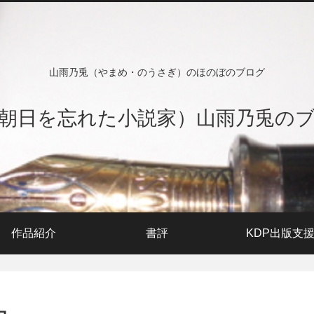
山雨乃兎（やまめ・のうさぎ）のほのぼのブログ
朝日を忘れた小説家）山雨乃兎の
作品紹介
書評
KDP出版支