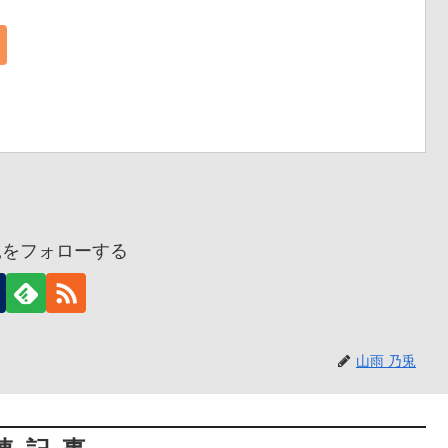
兎をフォローする
山雨 乃兎