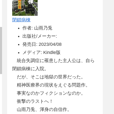
閉鎖病棟
作者: 山雨乃兎
出版社/メーカー:
発売日: 2023/04/08
メディア: Kindle版
統合失調症に罹患した主人公は、自ら
閉鎖病棟に入院。
だが、そこは地獄の世界だった。
精神医療界の現状をえぐる問題作。
事実なのかフィクションなのか。
衝撃のラストへ！
山雨乃兎、渾身の自信作。