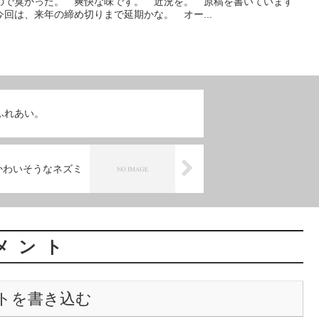
ので臭かった。 爽快な味です。 近況を。 原稿を書いています
回は、来年の締め切りまで延期かな。 オー...
ふれあい。
かわいそうなネズミ
メント
トを書き込む