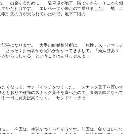
ね。 出金するために。 駐車場が地下一階ですから、そこから銀
していたわけです。 エレベータが来たので乗りました。 地上二
取引先の方が乗られていたので、地下二階の...
む記事になります。 大手の結婚相談所に、「相性テストとマッチ
。 さっそく担当者から電話がかかってきまして。「婚姻歴あり、
がいらっしゃる、ということはありませんよ...
みたくなって、サンドイッチをつくった。 スナック菓子を買いす
ひととおりの種類のスナック菓子を食べたので、食傷気味になって
も一日に買えば高くつく。 サンドイッチは...
けｗ。 今回は、牛乳でつくったそうです。前回は、卵がはいって