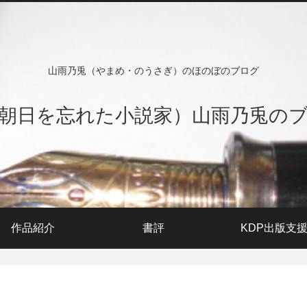
山雨乃兎（やまめ・のうさぎ）のほのぼのブログ
朝日を忘れた小説家）山雨乃兎の
作品紹介
書評
KDP出版支