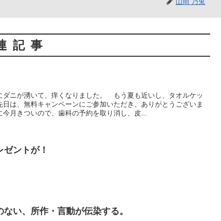
山雨 乃兎
連記事
。
にダニが湧いて、痒くなりました。 もう夏も近いし、タオルケッ
先日は、無料キャンペーンにご参加いただき、ありがとうございま
今月きついので、歯科の予約を取り消し、皮...
レゼントが！
のない、所作・言動が伝染する。