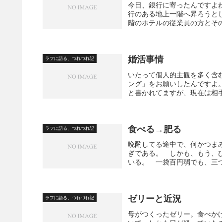
今日、銀行に寄ったんですよ
行のある地上一階へ昇ろうと
階のホテルの従業員の方とその
婚活事情
ラフに語る、つれづれ記
いたって個人的主観を多く含
ング」をお願いしたんですよ
と書かれてますが、現在は相手
食べる→肥る
ラフに語る、つれづれ記
晩酌してる途中で、何かつま
ぎである。 しかも、もう、
いる。 一袋百円弱でも、三つ
ゼリーと近況
ラフに語る、つれづれ記
母がつくったゼリー。食べか