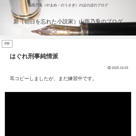
山雨乃兎（やまめ・のうさぎ）のほのぼのブログ
新（朝日を忘れた小説家）山雨乃兎のブログ
PR
はぐれ刑事純情派
2020.10.03
耳コピーしましたが、まだ練習中です。