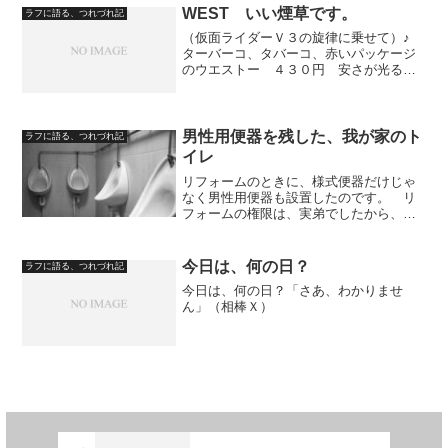
です。 それで、最初にじゃがいもを投
WEST いい煙草です。
ラフに語る、つれづれ記
入して焼きます。 その後...
（仮面ライダーＶ３の旋律に乗せて）♪
ターバーコ、タバーコ、赤いパッケージ
のウエストー ４３０円 安さが光る
ー タールとニコチンの刺激が食い込
む 酒よ～ 酒よ～ 相棒よ～ 晩酌の
たびに、よく吸えば、麻薬のごとく染み
渡る 敵は、地獄の、増税だ...
男性用便器を残した、我が家のト
ラフに語る、つれづれ記
イレ
リフォームのときに、様式便器だけじゃ
なく男性用便器も設置したのです。 リ
フォームの権限は、実弟でしたから、実
弟が、その方がいいと考えたのでしょ
う。 今のほとんどの家のトイレには、
男性用便器がありませんよね。 調べた
今日は、何の日？
ラフに語る、つれづれ記
わけではありませんが。 男...
今日は、何の日？「さあ、わかりませ
ん」（相棒Ｘ）