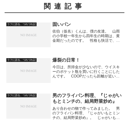
関連記事
固いパン
ラフに語る、つれづれ記
佐伯（仮名）くんは、僕の友達。 山雨
の小学校一年生から四年生の時期は、黄
金期だったのです。 性格も快活で、勉
強スポーツともに出来、友達も多かった
んです。 僕と佐伯くんは、学校が終わ
ると、毎日自転車で町中を走りまわって
いました。 お互いの家に...
爆裂の日常！
ラフに語る、つれづれ記
今日は、所持金が少ないので、ウイスキ
ーのポケット瓶を買いに行くことにした
んです。 COOPだったら距離が近いの
で、行ってみました。 が、COOPに
は、ポケ瓶は置いてありませんでし
た。 仕方なく、いつものコンビニまで
足を伸ばしました。 店につ...
男のフライパン料理、『じゃがい
ラフに語る、つれづれ記
もとミンチの、結局野菜炒め』
あり合わせの物で作ってみました。 男
のフライパン料理、『じゃがいもとミン
チの、結局野菜炒め』。 じゃがいもが
固かった。 じゃがいもは焼くだけとい
う方法では、なかなか火が通らないよう