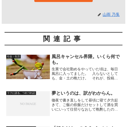
山雨 乃兎
関連記事
風呂キャンセル界隈。いくら何で
社会・生活
も。
生業で会社勤めをやっていた頃は、毎日
風呂に入ってました。 入らないとして
も、金・土の晩だけ。 それが、投稿生
活になって個人事業をやるようになって
からは、風呂に入る頻度が下がりまし
た。 ここ２、３年は、三日に一度か四
夢というのは、訳がわからん。
ラフに語る、つれづれ記
日に一度くらい。 風呂キャ...
徹夜で書き直しをして昼頃に寝て夕方起
きて、ご飯の炊飯だけセットして酒を買
いにいって仕切りなおして晩酌したので
す。 それで、一旦、夕ご飯（一日一食
では何ご飯とも言えませんが（笑））を
食べて、少しうたた寝していたので