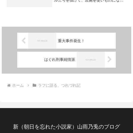
ル三号を投げて、左腕を使いものになら
ないまでに酷使して果てた飛雄馬。 父
一徹が、おぶってやって球場を後にしま
す。 野球でやれるだけの事はやった。
だから、今後は人生で...
重大事件発生！
はぐれ刑事純情派
ホーム
ラフに語る、つれづれ記
新（朝日を忘れた小説家）山雨乃兎のブログ