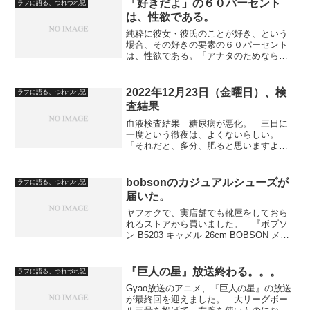
す。 その睡眠中、変な夢をみ...
「好きだよ」の６０パーセント
ラフに語る、つれづれ記
は、性欲である。
純粋に彼女・彼氏のことが好き、という
場合、その好きの要素の６０パーセント
は、性欲である。「アナタのためなら死
んでもいい」と言っても、死ぬ前に抱合
してからにしたいだろう。「私の気持ち
は、プラトニックなんです」 ホント
2022年12月23日（金曜日）、検
ラフに語る、つれづれ記
か？ プラトニックと言いな...
査結果
血液検査結果 糖尿病が悪化。 三日に
一度という徹夜は、よくないらしい。
「それだと、多分、肥ると思いますよ」
（糖尿担当医） 三食、少食で食べるの
がいいそうです。 一度に多量に食べ
て、朝昼を抜くというのはよくないそう
bobsonのカジュアルシューズが
ラフに語る、つれづれ記
です。 極端な早起きもよくな...
届いた。
ヤフオクで、実店舗でも靴屋をしておら
れるストアから買いました。 『ボブソ
ン B5203 キャメル 26cm BOBSON メン
ズウォーキングシューズ メンズカジュア
ルシューズ 』 でもね、今まで履いてい
た同じ靴と、ちょっと光沢が違うのです
『巨人の星』放送終わる。。。
ラフに語る、つれづれ記
よ...
Gyao放送のアニメ、『巨人の星』の放送
が最終回を迎えました。 大リーグボー