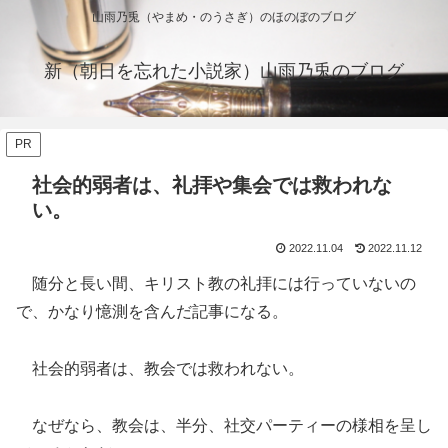
山雨乃兎（やまめ・のうさぎ）のほのぼのブログ
新（朝日を忘れた小説家）山雨乃兎のブログ
PR
社会的弱者は、礼拝や集会では救われな
い。
2022.11.04
2022.11.12
随分と長い間、キリスト教の礼拝には行っていないの
で、かなり憶測を含んだ記事になる。
社会的弱者は、教会では救われない。
なぜなら、教会は、半分、社交パーティーの様相を呈し