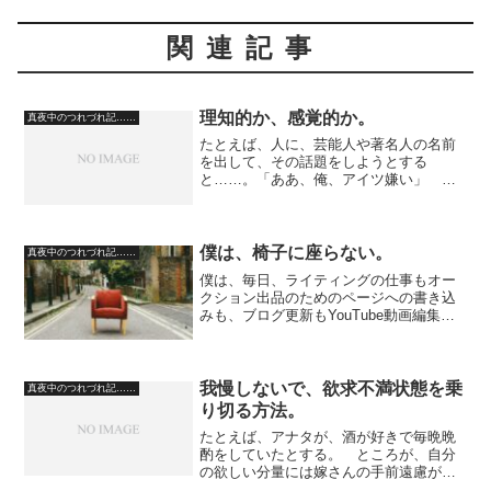
関連記事
理知的か、感覚的か。
真夜中のつれづれ記……
たとえば、人に、芸能人や著名人の名前
を出して、その話題をしようとする
と……。「ああ、俺、アイツ嫌い」 だ
けで話しが終わってしまう人がある。
そんな場合、僕のほうは、その芸能人の
ことを好きだと、その後、その話し相手
とは、まったく話しが合わなく...
僕は、椅子に座らない。
真夜中のつれづれ記……
僕は、毎日、ライティングの仕事もオー
クション出品のためのページへの書き込
みも、ブログ更新もYouTube動画編集
も、小説の原稿書きも、布団のうえに胡
座（あぐら）をかいてやっています。
これだと、腰と背骨に悪い、とは聞くん
ですが……。 高い机...
我慢しないで、欲求不満状態を乗
真夜中のつれづれ記……
り切る方法。
たとえば、アナタが、酒が好きで毎晩晩
酌をしていたとする。 ところが、自分
の欲しい分量には嫁さんの手前遠慮があ
って、充分な量の酒を買っていなかっ