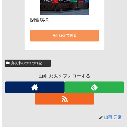
閉鎖病棟
Amazonで見る
真夜中のつれづれ記……
山雨 乃兎をフォローする
山雨 乃兎