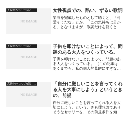
て、陶酔の佳境にはいってきたところ
で、酒が足りなくなってきたとしよ
女性視点での、酷い、ずるい歌詞
真夜中のつれづれ記……
う。 そうしたら、自分も、ここは...
楽曲を完成したものとして聴くと、「可
愛そうだな」とか、「この気持ちは分か
る」となりますが、歌詞だけを聴くと全
然首肯できない内容の物があります。
今回は、高橋真梨子さんと竹内まりやさ
んの楽曲の歌詞について、Geminiとの対
談で攻めてみましょ...
子供を叩けないことによって、問
真夜中のつれづれ記……
題のある大人をつくっている。
子供を叩けないことによって、問題のあ
る大人をつくっている。 【この記事は、
あくまでも、私の個人的見解にすぎな
い、という事を前置きしておきます】
倫理・道徳的に正しくない事をした場合
（程度にも因るが）子供は平手で叩かな
「自分に厳しいことを言ってくれ
真夜中のつれづれ記……
くてはならない。 体罰...
る人を大事にしよう」というとき
の、前提
自分に厳しいことを言ってくれる人を大
切にしよう、という、さも理想論であり
そうなセオリーを、その前提条件を知ら
ないで護っている人も多いと思う。 人
生に対しての教訓・道徳などが詰まって
いるのが、聖書の箴言（しんげん）だ