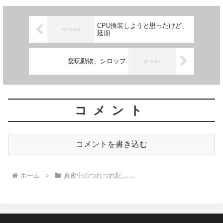
が。 箴言は、ソロモン王が...
CPU換装しようと思ったけど、
延期
愛玩動物、シロップ
コメント
コメントを書き込む
ホーム
真夜中のつれづれ記……