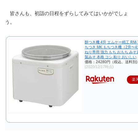
皆さんも、初詣の日程をずらしてみてはいかがでしょ
う。
餅つき機 4升 エムケー精工 RM-7
ちつき MK もちつき機（2升〜4
ねり専用 強力 もち おもち みそ
製みそ 本格 コシ 粘り おいしい
価格：24280円（税込、送料別)
(2020/12/17時点)
楽