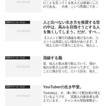
だことを言ってくる友人とは疎遠にした
のである。 大体、こいつ馬鹿にできる
な、と思えば、つけこんで舐めてく
る。 そういう友人関係を一切遮断した
のだ。 かれこれ、十数人と疎遠にし
た。 まあ、一つには、こちらの...
人と比べない生き方を推奨する世
真夜中のつれづれ記……
の中は、高みを目指そうとする人
を無くしてしまう。だが、すべて
の分野で他人と比べて、落ちこむ
【コメント欄での議論を避けるため、コ
必要はない。
メントは承認しない場合があります。】
「他人と比べて落ちこむから、他人と比
較する癖をやめましょう」 という風潮
には、私は、断固反対だ。 この世の
中、他人に勝つから嬉しいのだ。 勝っ
混線する脳
真夜中のつれづれ記……
たときに、ドーパミンが大量...
昔、知人と飲み屋で飲んでいて、僕が、
他のお客さんが突っかかってきて、その
ことに腹が立った、という話を、知人に
していたんですが、知人が途中から、僕
に激高してきまして宥めるのに苦心した
ことがありました。（突っかかってきた
お客さんに、その場で怒っ...
YouTuberの生き甲斐。
真夜中のつれづれ記……
Youtubeは、今、凄い勢いで配信者が増え
ているようです。 芸能人の参加者も増
えています。 チャンネル登録者数が、
ある程度を超えると、稼げるらしいので