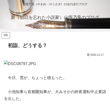
山雨乃兎（やまめ・のうさぎ）のほのぼのブログ
新（朝日を忘れた小説家）山雨乃兎のブログ
PR
初詣、どうする？
2020.12.17
今日、雪が、ちょっと積もった。
小池知事ら首都圏知事が、大みそかの終夜運転中止要請
を出した。