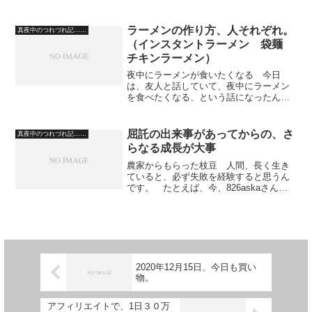
す。 でもね、自分が勉強したことを教
えたり、上達した演奏を披露したり、生
き方の指南をした...
ラーメンの作り方、人それぞれ。
真夜中のつれづれ記……
（インスタントラーメン 袋麺
チキンラーメン）
夜中にラーメンが食いたくなる 今日
は、友人と話していて、夜中にラーメン
を食べたくなる、という話になったんで
す。 僕も夜中に寝る寸前に、インスタ
ントラーメンがどうしても食べたくなる
ことがあります。 そんなときに一番便
屈託の出来事があってからの、さ
真夜中のつれづれ記……
利なのが、チキンラーメンで...
らなる成長が大事
農家からもらった枝豆 人間、長く生き
ていると、必ず失敗を経験すると思うん
です。 たとえば、今、826askaさん
は、輝いていますよね。 演奏もさるこ
とながら、人前に出てもおおらかに話が
できていると思います。 でもね、人
間、物事がスムーズに行...
2020年12月15日、今日も買い
物。
アフィリエイトで、1日３０万