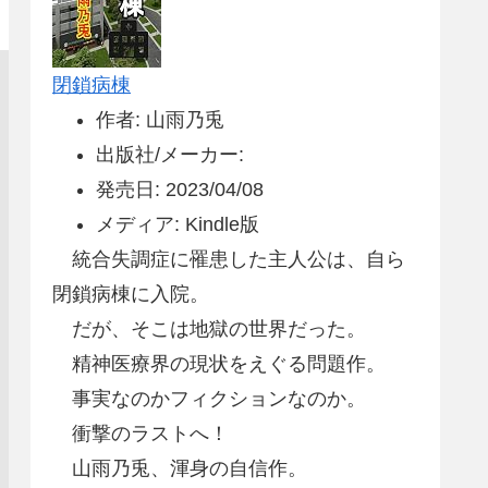
閉鎖病棟
作者: 山雨乃兎
出版社/メーカー:
発売日: 2023/04/08
メディア: Kindle版
統合失調症に罹患した主人公は、自ら
閉鎖病棟に入院。
だが、そこは地獄の世界だった。
精神医療界の現状をえぐる問題作。
事実なのかフィクションなのか。
衝撃のラストへ！
山雨乃兎、渾身の自信作。