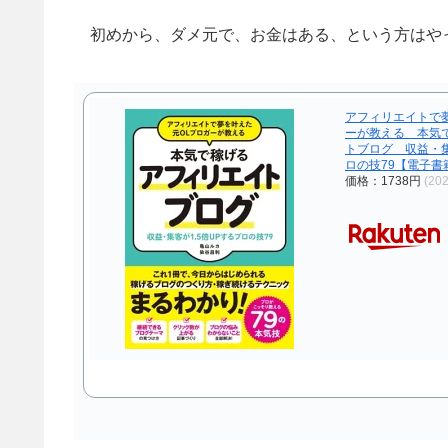
初めから、ダメ元で、お金はある、という方はや
アフィリエイトで
ーが教える 本気
トブログ 収益・集
ロの技79【電子書籍
価格：1738円
(20