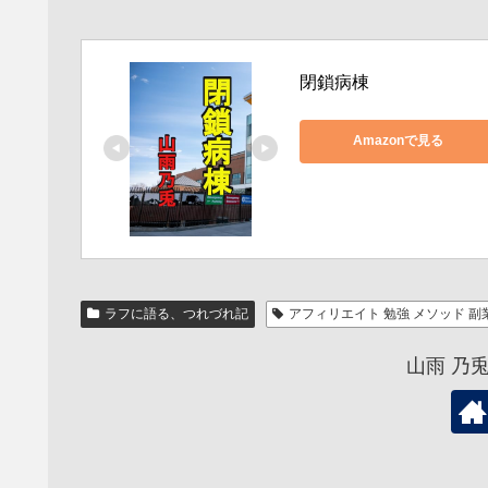
閉鎖病棟
Amazonで見る
ラフに語る、つれづれ記
アフィリエイト 勉強 メソッド 副業 
山雨 乃