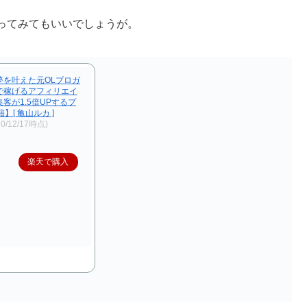
ってみてもいいでしょうが。
夢を叶えた元OLブロガ
で稼げるアフィリエイ
客が1.5倍UPするプ
】[ 亀山ルカ ]
20/12/17時点)
楽天で購入