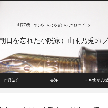
山雨乃兎（やまめ・のうさぎ）のほのぼのブログ
朝日を忘れた小説家）山雨乃兎の
作品紹介
書評
KDP出版支