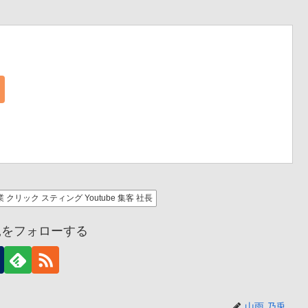
クリック スティング Youtube 集客 社長
兎をフォローする
山雨 乃兎